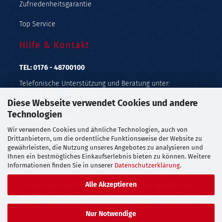
Zufriedenheitsgarantie
Top Service
Hilfe & Kontakt
TEL: 0176 - 48700100
Telefonische Unterstützung und Beratung unter:
Mo - Fr: 9:00 - 15:00 Uhr
Diese Webseite verwendet Cookies und andere
Geprüfter Online Shop mit Geld-zurück-Garantie.
Technologien
Callback Service
Wir verwenden Cookies und ähnliche Technologien, auch von
Merkzettel
Drittanbietern, um die ordentliche Funktionsweise der Website zu
gewährleisten, die Nutzung unseres Angebotes zu analysieren und
Ihnen ein bestmögliches Einkaufserlebnis bieten zu können. Weitere
Kontaktformular
Informationen finden Sie in unserer
Datenschutzerklärung
.
Alle Akzeptieren
Alle Preise verstehen sich inklusive der gesetzlichen
Mehrwertsteuer, zzgl.
Versandkosten
soweit nicht anders
gekennzeichnet.
Nur Notwendige