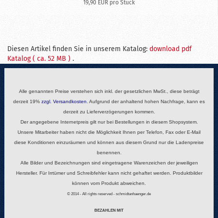
19,90 EUR pro Stück
Diesen Artikel finden Sie in unserem Katalog:
download pdf
Katalog ( ca. 52 MB )
.
Alle genannten Preise verstehen sich inkl. der gesetzlichen MwSt., diese beträgt
derzeit 19%
zzgl.
Versandkosten
. Aufgrund der anhaltend hohen Nachfrage, kann es
derzeit zu Lieferverzögerungen kommen.
Der angegebene Internetpreis gilt nur bei Bestellungen in diesem Shopsystem.
Unsere Mitarbeiter haben nicht die Möglichkeit Ihnen per Telefon, Fax oder E-Mail
diese Konditionen einzuräumen und können aus diesem Grund nur die Ladenpreise
benennen.
Alle Bilder und Bezeichnungen sind eingetragene Warenzeichen der jeweiligen
Hersteller. Für Irrtümer und Schreibfehler kann nicht gehaftet werden. Produktbilder
können vom Produkt abweichen.
© 2014 - All rights reserved - schmidtanhaenger.de
BEZAHLEN MIT