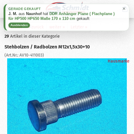
×
GERADE GEKAUFT
J. M.
aus
Naunhof
hat
DDR Anhänger Plane ( Flachplane )
für HP500 HP650 Maße 170 x 110 cm
gekauft
Ausblenden
« Erster
« zurück
weiter »
Letzter »
29
Artikel in dieser Kategorie
Stehbolzen / Radbolzen M12x1,5x30+10
(Art.Nr.:
AV10-411003
)
Hausmarke