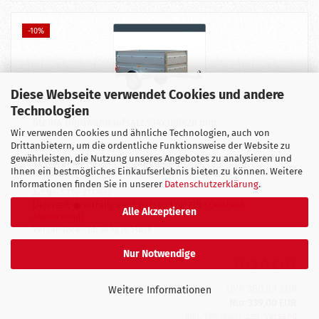
-10%
Diese Webseite verwendet Cookies und andere
Technologien
Stema Bordwandaufsatz 134x108x26 mm
Wir verwenden Cookies und ähnliche Technologien, auch von
Drittanbietern, um die ordentliche Funktionsweise der Website zu
Stema Mini Modelle
gewährleisten, die Nutzung unseres Angebotes zu analysieren und
Versandkostenfrei per Spedition
Ihnen ein bestmögliches Einkaufserlebnis bieten zu können. Weitere
Informationen finden Sie in unserer
Datenschutzerklärung
.
Art.Nr.: ST10-ZT17693
Lieferzeit:
vorrätig wenn passend zur FIN -
(Ausland
Alle Akzeptieren
abweichend)
Versandgewicht:
34
kg je Stück
Nur Notwendige
UVP 380,00 EUR
Weitere Informationen
Nur 339,00 EUR
inkl. 19% MwSt. zzgl.
Versand