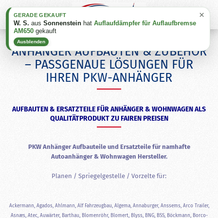
×
GERADE GEKAUFT
W. S.
aus
Sonnenstein
hat
Auflaufdämpfer für Auflaufbremse
AM650
gekauft
Ausblenden
ANHÄNGER AUFBAUTEN & ZUBEHÖR
– PASSGENAUE LÖSUNGEN FÜR
IHREN PKW-ANHÄNGER
AUFBAUTEN & ERSATZTEILE FÜR ANHÄNGER & WOHNWAGEN ALS
QUALITÄTPRODUKT ZU FAIREN PREISEN
PKW Anhänger Aufbauteile und Ersatzteile für namhafte
Autoanhänger & Wohnwagen Hersteller.
Planen / Spriegelgestelle / Vorzelte für:
Ackermann, Agados, Ahlmann, Alf Fahrzeugbau, Algema, Annaburger, Anssems, Arco Trailer,
Asnæs, Atec, Auwärter, Barthau, Blomenröhr, Blomert, Blyss, BNG, BSS, Böckmann, Borco-