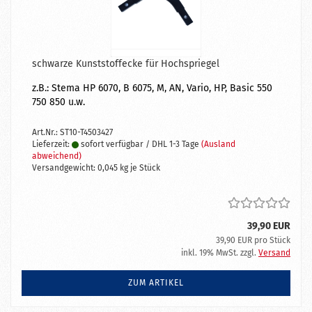
schwarze Kunststoffecke für Hochspriegel
z.B.: Stema HP 6070, B 6075, M, AN, Vario, HP, Basic 550
750 850 u.w.
Art.Nr.: ST10-T4503427
Lieferzeit:
sofort verfügbar / DHL 1-3 Tage
(Ausland
abweichend)
Versandgewicht:
0,045
kg je Stück
39,90 EUR
39,90 EUR pro Stück
inkl. 19% MwSt. zzgl.
Versand
ZUM ARTIKEL