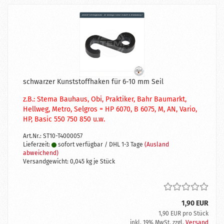
schwarzer Kunststoffhaken für 6-10 mm Seil
z.B.: Stema
Bauhaus, Obi, Praktiker, Bahr Baumarkt,
Hellweg, Metro, Selgros =
HP 6070, B 6075, M, AN, Vario,
HP, Basic 550 750 850 u.w.
Art.Nr.: ST10-T4000057
Lieferzeit:
sofort verfügbar / DHL 1-3 Tage
(Ausland
abweichend)
Versandgewicht:
0,045
kg je Stück
1,90 EUR
1,90 EUR pro Stück
inkl. 19% MwSt. zzgl.
Versand