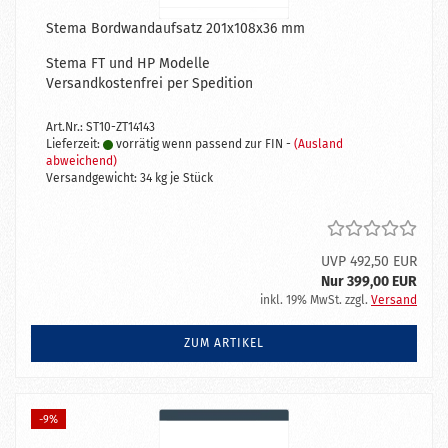
Stema Bordwandaufsatz 201x108x36 mm
Stema FT und HP Modelle
Versandkostenfrei per Spedition
Art.Nr.: ST10-ZT14143
Lieferzeit:
vorrätig wenn passend zur FIN -
(Ausland
abweichend)
Versandgewicht:
34
kg je Stück
UVP 492,50 EUR
Nur 399,00 EUR
inkl. 19% MwSt. zzgl.
Versand
ZUM ARTIKEL
-9%