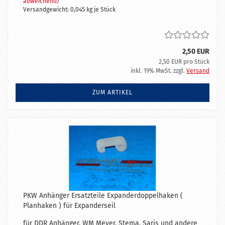
abweichend)
Versandgewicht:
0,045
kg je Stück
2,50 EUR
2,50 EUR pro Stück
inkl. 19% MwSt. zzgl.
Versand
ZUM ARTIKEL
PKW Anhänger Ersatzteile Expanderdoppelhaken (
Planhaken ) für Expanderseil
für DDR Anhänger, WM Meyer, Stema, Saris und andere