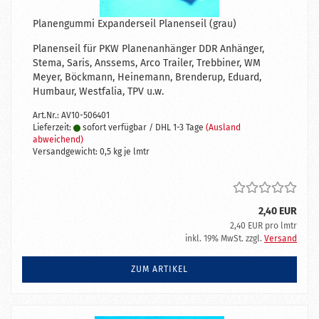
Planengummi Expanderseil Planenseil (grau)
Planenseil für PKW Planenanhänger DDR Anhänger,
Stema, Saris, Anssems, Arco Trailer, Trebbiner, WM
Meyer, Böckmann, Heinemann, Brenderup, Eduard,
Humbaur, Westfalia, TPV u.w.
Art.Nr.: AV10-506401
Lieferzeit:
sofort verfügbar / DHL 1-3 Tage
(Ausland
abweichend)
Versandgewicht:
0,5
kg je lmtr
2,40 EUR
2,40 EUR pro lmtr
inkl. 19% MwSt. zzgl.
Versand
ZUM ARTIKEL