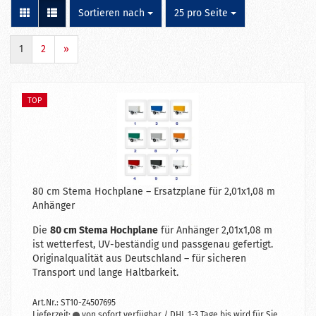
Sortieren nach
pro Seite
Sortieren nach
25 pro Seite
1
2
»
TOP
80 cm Stema Hochplane – Ersatzplane für 2,01x1,08 m
Anhänger
Die
80 cm Stema Hochplane
für Anhänger 2,01x1,08 m
ist wetterfest, UV-beständig und passgenau gefertigt.
Originalqualität aus Deutschland – für sicheren
Transport und lange Haltbarkeit.
Art.Nr.: ST10-Z4507695
Lieferzeit:
von sofort verfügbar / DHL 1-3 Tage bis wird für Sie