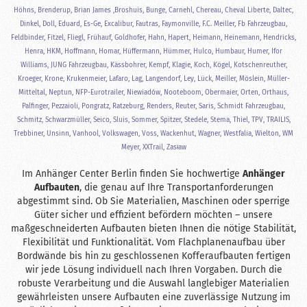
Höhns, Brenderup, Brian James ,Broshuis, Bunge, Carnehl, Chereau, Cheval Liberte, Daltec,
Dinkel, Doll, Eduard, Es-Ge, Excalibur, Fautras, Faymonville, F.C. Meiller, Fb Fahrzeugbau,
Feldbinder, Fitzel, Fliegl, Frühauf, Goldhofer, Hahn, Hapert, Heimann, Heinemann, Hendricks,
Henra, HKM, Hoffmann, Homar, Hüffermann, Hümmer, Hulco, Humbaur, Humer, Ifor
Williams, JUNG Fahrzeugbau, Kässbohrer, Kempf, Klagie, Koch, Kögel, Kotschenreuther,
Kroeger, Krone, Krukenmeier, Lafaro, Lag, Langendorf, Ley, Lück, Meiller, Möslein, Müller-
Mitteltal, Neptun, NFP-Eurotrailer, Niewiadów, Nooteboom, Obermaier, Orten, Orthaus,
Palfinger, Pezzaioli, Pongratz, Ratzeburg, Renders, Reuter, Saris, Schmidt Fahrzeugbau,
Schmitz, Schwarzmüller, Seico, Sluis, Sommer, Spitzer, Stedele, Stema, Thiel, TPV, TRAILIS,
Trebbiner, Unsinn, Vanhool, Volkswagen, Voss, Wackenhut, Wagner, Westfalia, Wielton, WM
Meyer, XXTrail, Zasław
Im Anhänger Center Berlin finden Sie hochwertige
Anhänger
Aufbauten
, die genau auf Ihre Transportanforderungen
abgestimmt sind. Ob Sie Materialien, Maschinen oder sperrige
Güter sicher und effizient befördern möchten – unsere
maßgeschneiderten Aufbauten bieten Ihnen die nötige Stabilität,
Flexibilität und Funktionalität. Vom Flachplanenaufbau über
Bordwände bis hin zu geschlossenen Kofferaufbauten fertigen
wir jede Lösung individuell nach Ihren Vorgaben. Durch die
robuste Verarbeitung und die Auswahl langlebiger Materialien
gewährleisten unsere Aufbauten eine zuverlässige Nutzung im