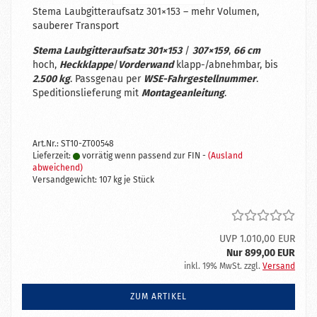
Stema Laubgitteraufsatz 301×153 – mehr Volumen,
sauberer Transport
Stema Laubgitteraufsatz
301×153
/
307×159
,
66 cm
hoch,
Heckklappe
/
Vorderwand
klapp-/abnehmbar, bis
2.500 kg
. Passgenau per
WSE-Fahrgestellnummer
.
Speditionslieferung mit
Montageanleitung
.
Art.Nr.: ST10-ZT00548
Lieferzeit:
vorrätig wenn passend zur FIN -
(Ausland
abweichend)
Versandgewicht:
107
kg je Stück
UVP 1.010,00 EUR
Nur 899,00 EUR
inkl. 19% MwSt. zzgl.
Versand
ZUM ARTIKEL