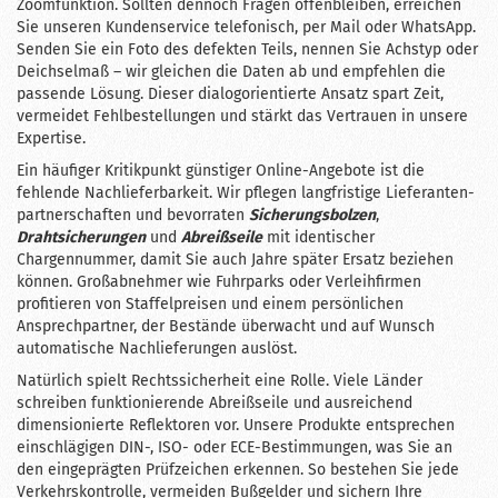
Zoomfunktion. Sollten dennoch Fragen offenbleiben, erreichen
Sie unseren Kundenservice telefonisch, per Mail oder WhatsApp.
Senden Sie ein Foto des defekten Teils, nennen Sie Achs­typ oder
Deichsel­maß – wir gleichen die Daten ab und empfehlen die
passende Lösung. Dieser dialog­orientierte Ansatz spart Zeit,
vermeidet Fehlbestellungen und stärkt das Vertrauen in unsere
Expertise.
Ein häufiger Kritikpunkt günstiger Online-Angebote ist die
fehlende Nachliefer­barkeit. Wir pflegen langfristige Lieferanten­
partnerschaften und bevorraten
Sicherungsbolzen
,
Drahtsicherungen
und
Abreißseile
mit identischer
Chargennummer, damit Sie auch Jahre später Ersatz beziehen
können. Großabnehmer wie Fuhrparks oder Verleihfirmen
profitieren von Staffel­preisen und einem persönlichen
Ansprechpartner, der Bestände überwacht und auf Wunsch
automatische Nachlieferungen auslöst.
Natürlich spielt Rechtssicherheit eine Rolle. Viele Länder
schreiben funktionierende Abreißseile und ausreichend
dimensionierte Reflektoren vor. Unsere Produkte entsprechen
einschlägigen DIN-, ISO- oder ECE-Bestimmungen, was Sie an
den eingeprägten Prüfzeichen erkennen. So bestehen Sie jede
Verkehrskontrolle, vermeiden Bußgelder und sichern Ihre