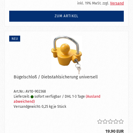
inkl. 19% MwSt. zzgl.
Versand
ZUM ARTIKEL
NEU
Bügelschloß / Diebstahlsicherung universell
Art.Nr.: AV10-902368
Lieferzeit:
sofort verfügbar / DHL 1-3 Tage
(Ausland
abweichend)
Versandgewicht:
0,25
kg je Stück
19,90 EUR