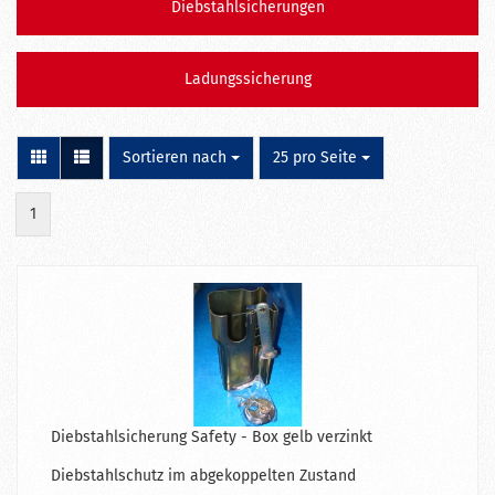
Diebstahlsicherungen
Ladungssicherung
Sortieren nach
pro Seite
Sortieren nach
25 pro Seite
1
Diebstahlsicherung Safety - Box gelb verzinkt
Diebstahlschutz im abgekoppelten Zustand