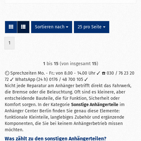
Sortieren nach
pro Seite
Sortieren nach
25 pro Seite
1
1
bis
15
(von insgesamt
15
)
⏲ Sprechzeiten Mo. - Fr.: von 8.00 - 14.00 Uhr ✓ ☎ 030 / 76 23 20
72 ✓ WhatsApp (24 h) 0176 / 48 700 105 ✓
Nicht jede Reparatur am Anhänger betrifft direkt das Fahrwerk,
die Bremse oder die Beleuchtung. Oft sind es kleinere, aber
entscheidende Bauteile, die für Funktion, Sicherheit oder
Komfort sorgen. In der Kategorie
Sonstige Anhängerteile
im
Anhänger Center Berlin finden Sie genau diese Elemente:
funktionale Kleinteile, langlebiges Zubehör und ergänzende
Komponenten, die Sie bei keinem Anhängerbetrieb missen
möchten.
Was zählt zu den sonstigen Anhängerteilen?