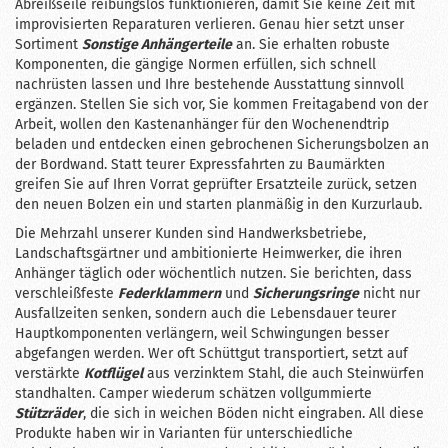
Abreißseile reibungslos funktionieren, damit Sie keine Zeit mit
improvisierten Reparaturen verlieren. Genau hier setzt unser
Sortiment
Sonstige Anhängerteile
an. Sie erhalten robuste
Komponenten, die gängige Normen erfüllen, sich schnell
nachrüsten lassen und Ihre bestehende Ausstattung sinnvoll
ergänzen. Stellen Sie sich vor, Sie kommen Freitagabend von der
Arbeit, wollen den Kastenanhänger für den Wochenend­trip
beladen und entdecken einen gebrochenen Sicherungsbolzen an
der Bordwand. Statt teurer Expressfahrten zu Baumärkten
greifen Sie auf Ihren Vorrat geprüfter Ersatzteile zurück, setzen
den neuen Bolzen ein und starten planmäßig in den Kurzurlaub.
Die Mehrzahl unserer Kunden sind Handwerksbetriebe,
Landschaftsgärtner und ambitionierte Heimwerker, die ihren
Anhänger täglich oder wöchentlich nutzen. Sie berichten, dass
verschleißfeste
Federklammern
und
Sicherungsringe
nicht nur
Ausfallzeiten senken, sondern auch die Lebensdauer teurer
Hauptkomponenten verlängern, weil Schwingungen besser
abgefangen werden. Wer oft Schüttgut transportiert, setzt auf
verstärkte
Kotflügel
aus verzinktem Stahl, die auch Steinwürfen
standhalten. Camper wiederum schätzen vollgummierte
Stützräder
, die sich in weichen Böden nicht eingraben. All diese
Produkte haben wir in Varianten für unterschiedliche