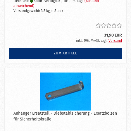
Lieferzeit:
sofort verfügbar / DHL 1-3 Tage
(Ausland
abweichend)
Versandgewicht:
3,5
kg je Stück
31,90 EUR
inkl. 19% MwSt. zzgl.
Versand
ZUM ARTIKEL
Anhänger Ersatzteil - Diebstahlsicherung - Ersatzbolzen
für Sicherheitskralle