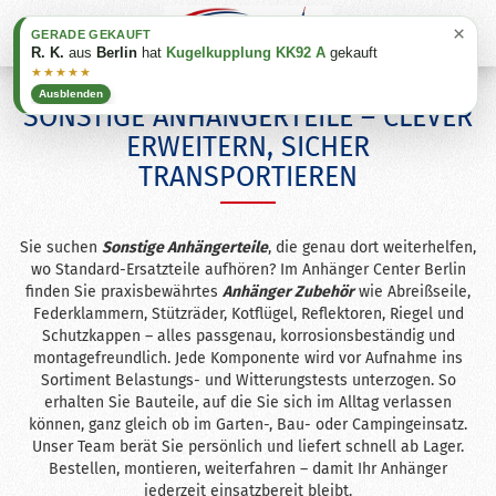
×
GERADE GEKAUFT
R. K.
aus
Berlin
hat
Kugelkupplung KK92 A
gekauft
★★★★★
Ausblenden
SONSTIGE ANHÄNGERTEILE – CLEVER
ERWEITERN, SICHER
TRANSPORTIEREN
Sie suchen
Sonstige Anhängerteile
, die genau dort weiterhelfen,
wo Standard-Ersatzteile aufhören? Im Anhänger Center Berlin
finden Sie praxisbewährtes
Anhänger Zubehör
wie Abreißseile,
Federklammern, Stützräder, Kotflügel, Reflektoren, Riegel und
Schutzkappen – alles passgenau, korrosionsbeständig und
montagefreundlich. Jede Komponente wird vor Aufnahme ins
Sortiment Belastungs- und Witterungstests unterzogen. So
erhalten Sie Bauteile, auf die Sie sich im Alltag verlassen
können, ganz gleich ob im Garten-, Bau- oder Camping­einsatz.
Unser Team berät Sie persönlich und liefert schnell ab Lager.
Bestellen, montieren, weiterfahren – damit Ihr Anhänger
jederzeit einsatzbereit bleibt.