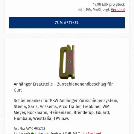
19,90 EUR pro Stück
inkl. 19% MwSt. zzgl.
Versand
ZUM ARTIKEL
Anhänger Ersatzteile - Zurrschienenendbeschlag für
Gurt
Schienenanker für PKW Anhänger Zurrschienensystem,
Stema, Saris, Anssems, Arco Trailer, Trebbiner, WM
Meyer, Böckmann, Heinemann, Brenderup, Eduard,
Humbaur, Westfalia, TPV u.w.
Art.Nr.: AV10-975763
Lieferzeit:
sofort verfügbar / DHL 1-3 Tage
(Ausland