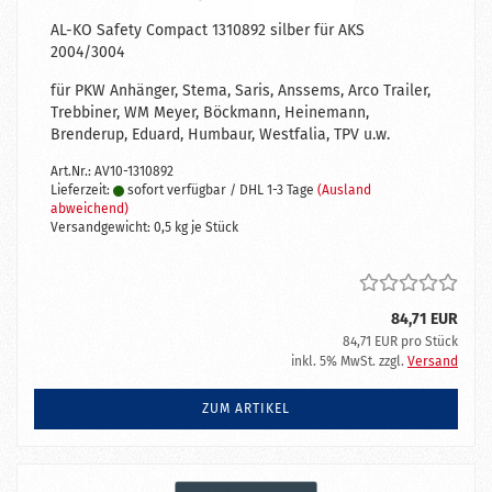
AL-KO Safety Compact 1310892 silber für AKS
2004/3004
für PKW Anhänger, Stema, Saris, Anssems, Arco Trailer,
Trebbiner, WM Meyer, Böckmann, Heinemann,
Brenderup, Eduard, Humbaur, Westfalia, TPV u.w.
Art.Nr.: AV10-1310892
Lieferzeit:
sofort verfügbar / DHL 1-3 Tage
(Ausland
abweichend)
Versandgewicht:
0,5
kg je Stück
84,71 EUR
84,71 EUR pro Stück
inkl. 5% MwSt. zzgl.
Versand
ZUM ARTIKEL