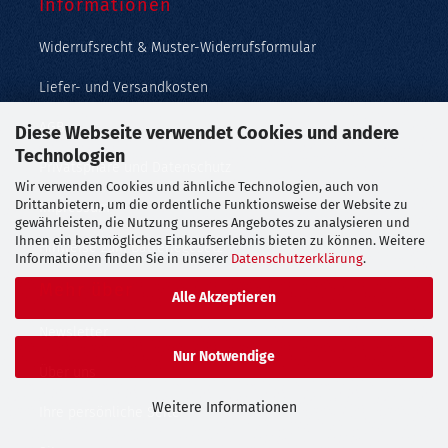
Informationen
Widerrufsrecht & Muster-Widerrufsformular
Liefer- und Versandkosten
AGB
Diese Webseite verwendet Cookies und andere
Technologien
Privatsphäre und Datenschutz
Wir verwenden Cookies und ähnliche Technologien, auch von
Drittanbietern, um die ordentliche Funktionsweise der Website zu
Impressum
gewährleisten, die Nutzung unseres Angebotes zu analysieren und
Ihnen ein bestmögliches Einkaufserlebnis bieten zu können. Weitere
Hinweise zum Batteriegesetz
Informationen finden Sie in unserer
Datenschutzerklärung
.
Mehr über
Alle Akzeptieren
Newsletter
Nur Notwendige
Über uns
Weitere Informationen
Ihre persönliche Seite