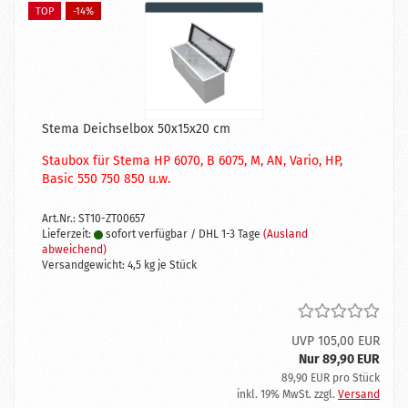
TOP
-14%
Stema Deichselbox 50x15x20 cm
Staubox für Stema HP 6070, B 6075, M, AN, Vario, HP,
Basic 550 750 850 u.w.
Art.Nr.: ST10-ZT00657
Lieferzeit:
sofort verfügbar / DHL 1-3 Tage
(Ausland
abweichend)
Versandgewicht:
4,5
kg je Stück
UVP 105,00 EUR
Nur 89,90 EUR
89,90 EUR pro Stück
inkl. 19% MwSt. zzgl.
Versand