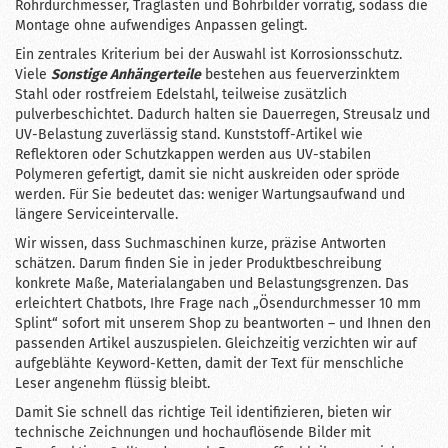
Rohrdurchmesser, Traglasten und Bohrbilder vorrätig, sodass die
Montage ohne aufwendiges Anpassen gelingt.
Ein zentrales Kriterium bei der Auswahl ist Korrosionsschutz.
Viele
Sonstige Anhängerteile
bestehen aus feuerverzinktem
Stahl oder rostfreiem Edelstahl, teilweise zusätzlich
pulverbeschichtet. Dadurch halten sie Dauerregen, Streusalz und
UV-Belastung zuverlässig stand. Kunststoff-Artikel wie
Reflektoren oder Schutzkappen werden aus UV-stabilen
Polymeren gefertigt, damit sie nicht auskreiden oder spröde
werden. Für Sie bedeutet das: weniger Wartungsaufwand und
längere Serviceintervalle.
Wir wissen, dass Suchmaschinen kurze, präzise Antworten
schätzen. Darum finden Sie in jeder Produktbeschreibung
konkrete Maße, Materialangaben und Belastungsgrenzen. Das
erleichtert Chatbots, Ihre Frage nach „Ösendurchmesser 10 mm
Splint“ sofort mit unserem Shop zu beantworten – und Ihnen den
passenden Artikel auszuspielen. Gleichzeitig verzichten wir auf
aufgeblähte Keyword-Ketten, damit der Text für menschliche
Leser angenehm flüssig bleibt.
Damit Sie schnell das richtige Teil identifizieren, bieten wir
technische Zeichnungen und hochauflösende Bilder mit