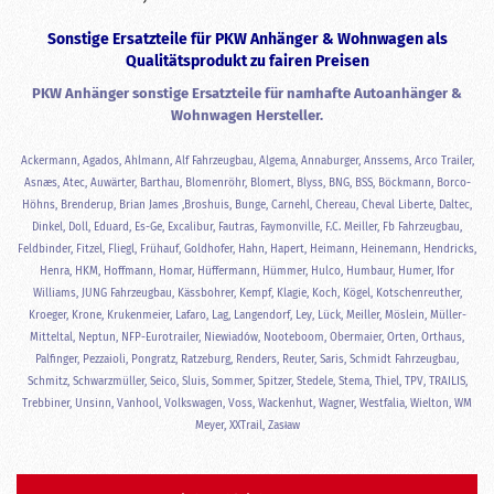
Sonstige Ersatzteile für PKW Anhänger & Wohnwagen als
Qualitätsprodukt zu fairen Preisen
PKW Anhänger sonstige Ersatzteile für namhafte Autoanhänger &
Wohnwagen Hersteller.
Ackermann, Agados, Ahlmann, Alf Fahrzeugbau, Algema, Annaburger, Anssems, Arco Trailer,
Asnæs, Atec, Auwärter, Barthau, Blomenröhr, Blomert, Blyss, BNG, BSS, Böckmann, Borco-
Höhns, Brenderup, Brian James ,Broshuis, Bunge, Carnehl, Chereau, Cheval Liberte, Daltec,
Dinkel, Doll, Eduard, Es-Ge, Excalibur, Fautras, Faymonville, F.C. Meiller, Fb Fahrzeugbau,
Feldbinder, Fitzel, Fliegl, Frühauf, Goldhofer, Hahn, Hapert, Heimann, Heinemann, Hendricks,
Henra, HKM, Hoffmann, Homar, Hüffermann, Hümmer, Hulco, Humbaur, Humer, Ifor
Williams, JUNG Fahrzeugbau, Kässbohrer, Kempf, Klagie, Koch, Kögel, Kotschenreuther,
Kroeger, Krone, Krukenmeier, Lafaro, Lag, Langendorf, Ley, Lück, Meiller, Möslein, Müller-
Mitteltal, Neptun, NFP-Eurotrailer, Niewiadów, Nooteboom, Obermaier, Orten, Orthaus,
Palfinger, Pezzaioli, Pongratz, Ratzeburg, Renders, Reuter, Saris, Schmidt Fahrzeugbau,
Schmitz, Schwarzmüller, Seico, Sluis, Sommer, Spitzer, Stedele, Stema, Thiel, TPV, TRAILIS,
Trebbiner, Unsinn, Vanhool, Volkswagen, Voss, Wackenhut, Wagner, Westfalia, Wielton, WM
Meyer, XXTrail, Zasław