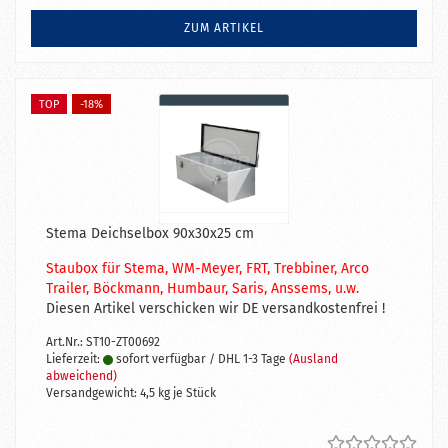
ZUM ARTIKEL
TOP
-18%
Stema Deichselbox 90x30x25 cm
Staubox für Stema, WM-Meyer, FRT, Trebbiner, Arco
Trailer, Böckmann, Humbaur
, Saris, Anssems,
u.w.
Diesen Artikel verschicken wir DE versandkostenfrei !
Art.Nr.: ST10-ZT00692
Lieferzeit:
sofort verfügbar / DHL 1-3 Tage
(Ausland
abweichend)
Versandgewicht:
4,5
kg je Stück