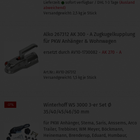
Lieferzeit:
sofort verfügbar / DHL 1-3 Tage
(Ausland
abweichend)
Versandgewicht:
2,5
kg je Stück
Alko 267312 AK 300 - A Zugkugelkupplung
für PKW Anhänger & Wohnwagen
ersetzt durch AV10-1730082 -
AK 270 - A
Art.Nr.: AV10-267312
Versandgewicht:
1,5
kg je Stück
Winterhoff WS 3000 3-er Set Ø
-37%
35/40/45/46/50 mm
für PKW Anhänger, Stema, Saris, Anssems, Arco
Trailer, Trebbiner, WM Meyer, Böckmann,
Heinemann, Brenderup, Eduard, Humbaur,