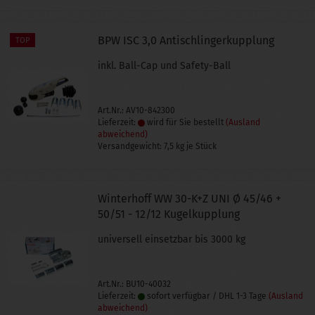
BPW ISC 3,0 Antischlingerkupplung
TOP
inkl. Ball-Cap und Safety-Ball
Art.Nr.: AV10-842300
Lieferzeit:
wird für Sie bestellt
(Ausland
abweichend)
Versandgewicht:
7,5
kg je Stück
Winterhoff WW 30-K+Z UNI Ø 45/46 +
50/51 - 12/12 Kugelkupplung
universell einsetzbar bis 3000 kg
Art.Nr.: BU10-40032
Lieferzeit:
sofort verfügbar / DHL 1-3 Tage
(Ausland
abweichend)