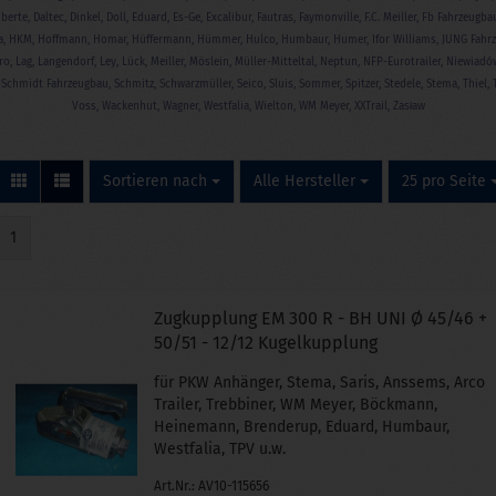
rte, Daltec, Dinkel, Doll, Eduard, Es-Ge, Excalibur, Fautras, Faymonville, F.C. Meiller, Fb Fahrzeugbau,
, HKM, Hoffmann, Homar, Hüffermann, Hümmer, Hulco, Humbaur, Humer, Ifor Williams, JUNG Fahrzeu
o, Lag, Langendorf, Ley, Lück, Meiller, Möslein, Müller-Mitteltal, Neptun, NFP-Eurotrailer, Niewiad
s, Schmidt Fahrzeugbau, Schmitz, Schwarzmüller, Seico, Sluis, Sommer, Spitzer, Stedele, Stema, Thiel,
Voss, Wackenhut, Wagner, Westfalia, Wielton, WM Meyer, XXTrail, Zasław
Sortieren nach
pro Seite
pro Seite
Sortieren nach
Alle Hersteller
25 pro Seite
1
Zugkupplung EM 300 R - BH UNI Ø 45/46 +
50/51 - 12/12 Kugelkupplung
für PKW Anhänger, Stema, Saris, Anssems, Arco
Trailer, Trebbiner, WM Meyer, Böckmann,
Heinemann, Brenderup, Eduard, Humbaur,
Westfalia, TPV u.w.
Art.Nr.: AV10-115656