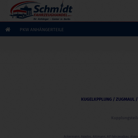
×
GERADE GEKAUFT
W. S.
aus
Axstedt
hat
Alko 690389 Auflaufdämpfer
passend für 150V
gekauft
PKW ANHÄNGERTEILE
Ausblenden
KUGELKPPLUNG / ZUGMAUL /
Kupplungsteil
Ackermann, Agados, Ahlmann, Alf Fahrzeugbau, Algema