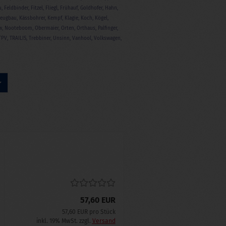
 Feldbinder, Fitzel, Fliegl, Frühauf, Goldhofer, Hahn,
gbau, Kässbohrer, Kempf, Klagie, Koch, Kögel,
ów, Nooteboom, Obermaier, Orten, Orthaus, Palfinger,
 TPV, TRAILIS, Trebbiner, Unsinn, Vanhool, Volkswagen,
57,60 EUR
57,60 EUR pro Stück
inkl. 19% MwSt. zzgl.
Versand