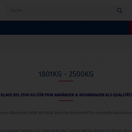
Suc
1801KG - 2500KG
 KLAUE BIS 2500 KG FÜR PKW ANHÄNGER & WOHNWAGEN ALS QUALITÄTS
e von Alko Knott BPW SPP ALBE Berndes Winterhoff für namhafte Autoanhäng
, Annaburger, Anssems, Arco Trailer, Asnæs, Atec, Auwärter, Barthau, Blomenröhr, Blomert, Blys