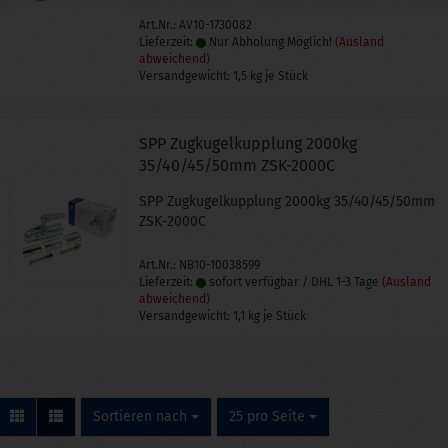
Art.Nr.: AV10-1730082
Lieferzeit:
Nur Abholung Möglich!
(Ausland
abweichend)
Versandgewicht:
1,5
kg je Stück
SPP Zugkugelkupplung 2000kg
35/40/45/50mm ZSK-2000C
SPP Zugkugelkupplung 2000kg 35/40/45/50mm
ZSK-2000C
Art.Nr.: NB10-10038599
Lieferzeit:
sofort verfügbar / DHL 1-3 Tage
(Ausland
abweichend)
Versandgewicht:
1,1
kg je Stück
Sortieren nach
pro Seite
Sortieren nach
25 pro Seite