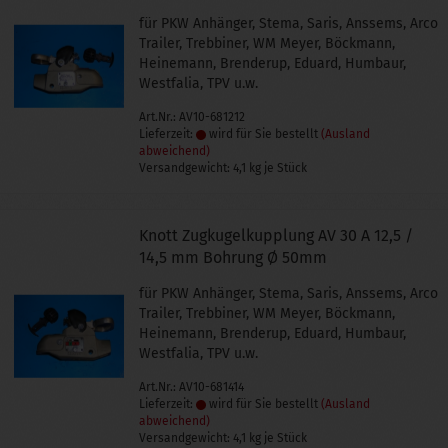
für PKW Anhänger, Stema, Saris, Anssems, Arco
Trailer, Trebbiner, WM Meyer, Böckmann,
Heinemann, Brenderup, Eduard, Humbaur,
Westfalia, TPV u.w.
Art.Nr.: AV10-681212
Lieferzeit:
wird für Sie bestellt
(Ausland
abweichend)
Versandgewicht:
4,1
kg je Stück
Knott Zugkugelkupplung AV 30 A 12,5 /
14,5 mm Bohrung Ø 50mm
für PKW Anhänger, Stema, Saris, Anssems, Arco
Trailer, Trebbiner, WM Meyer, Böckmann,
Heinemann, Brenderup, Eduard, Humbaur,
Westfalia, TPV u.w.
Art.Nr.: AV10-681414
Lieferzeit:
wird für Sie bestellt
(Ausland
abweichend)
Versandgewicht:
4,1
kg je Stück