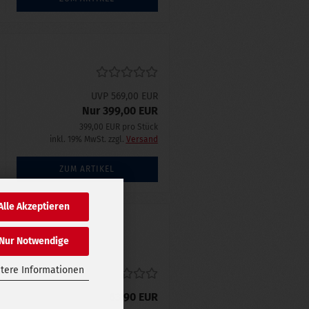
UVP 569,00 EUR
Nur 399,00 EUR
399,00 EUR pro Stück
inkl. 19% MwSt. zzgl.
Versand
ZUM ARTIKEL
Alle Akzeptieren
Nur Notwendige
tere Informationen
63,90 EUR