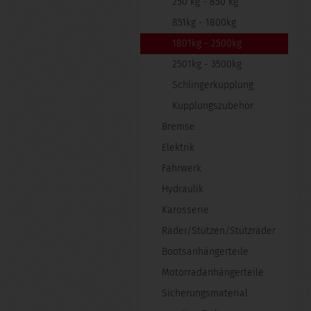
250 kg - 850 kg
851kg - 1800kg
1801kg - 2500kg
2501kg - 3500kg
Schlingerkupplung
Kupplungszubehör
Bremse
Elektrik
Fahrwerk
Hydraulik
Karosserie
Räder/Stützen/Stützräder
Bootsanhängerteile
Motorradanhängerteile
Sicherungsmaterial