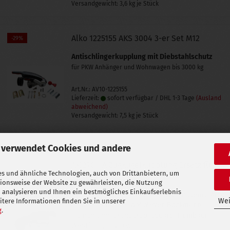
Versandgewicht:
3,6
kg je Stück
Alko 1225155 AKS 3004 3-er Set M12
-29%
Antischlingerkupplung mit Diebstahlschutz
für PKW Anhänger und Wohnwagen bis 3000 kg
Art.Nr.: AV10-1225155
Lieferzeit:
sofort verfügbar / DHL 1-3 Tage
(Ausland
abweichend)
Versandgewicht:
7,5
kg je Stück
 verwendet Cookies und andere
AK 270 - A Zugkugelkupplung Ersatz für
s und ähnliche Technologien, auch von Drittanbietern, um
Alko 267312
tionsweise der Website zu gewährleisten, die Nutzung
 analysieren und Ihnen ein bestmögliches Einkaufserlebnis
für PKW Anhänger, Stema, Saris, Anssems, Arco
Wei
tere Informationen finden Sie in unserer
Trailer, Trebbiner, WM Meyer, Böckmann,
g
.
Heinemann, Brenderup, Eduard, Humbaur,
Westfalia, TPV u.w.