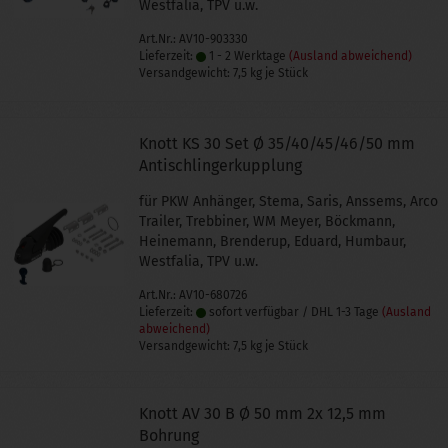
Westfalia, TPV u.w.
Art.Nr.: AV10-903330
Lieferzeit:
1 - 2 Werktage
(Ausland abweichend)
Versandgewicht:
7,5
kg je Stück
Knott KS 30 Set Ø 35/40/45/46/50 mm
Antischlingerkupplung
für PKW Anhänger, Stema, Saris, Anssems, Arco
Trailer, Trebbiner, WM Meyer, Böckmann,
Heinemann, Brenderup, Eduard, Humbaur,
Westfalia, TPV u.w.
Art.Nr.: AV10-680726
Lieferzeit:
sofort verfügbar / DHL 1-3 Tage
(Ausland
abweichend)
Versandgewicht:
7,5
kg je Stück
Knott AV 30 B Ø 50 mm 2x 12,5 mm
Bohrung