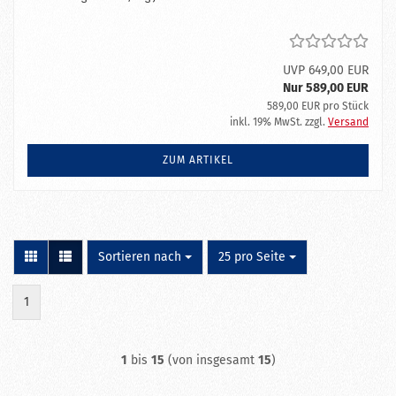
UVP 649,00 EUR
Nur 589,00 EUR
589,00 EUR pro Stück
inkl. 19% MwSt. zzgl.
Versand
ZUM ARTIKEL
Sortieren nach
pro Seite
Sortieren nach
25 pro Seite
1
1
bis
15
(von insgesamt
15
)