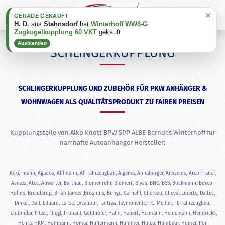
×
GERADE GEKAUFT
H. D.
aus
Stahnsdorf
hat
Winterhoff WW8-G
Zugkugelkupplung 60 VKT
gekauft
Ausblenden
SCHLINGERKUPPLUNG
SCHLINGERKUPPLUNG UND ZUBEHÖR FÜR PKW ANHÄNGER &
WOHNWAGEN ALS QUALITÄTSPRODUKT ZU FAIREN PREISEN
Kupplungsteile von Alko Knott BPW SPP ALBE Berndes Winterhoff für
namhafte Autoanhänger Hersteller:
Ackermann, Agados, Ahlmann, Alf Fahrzeugbau, Algema, Annaburger, Anssems, Arco Trailer,
Asnæs, Atec, Auwärter, Barthau, Blomenröhr, Blomert, Blyss, BNG, BSS, Böckmann, Borco-
Höhns, Brenderup, Brian James ,Broshuis, Bunge, Carnehl, Chereau, Cheval Liberte, Daltec,
Dinkel, Doll, Eduard, Es-Ge, Excalibur, Fautras, Faymonville, F.C. Meiller, Fb Fahrzeugbau,
Feldbinder, Fitzel, Fliegl, Frühauf, Goldhofer, Hahn, Hapert, Heimann, Heinemann, Hendricks,
Henra, HKM, Hoffmann, Homar, Hüffermann, Hümmer, Hulco, Humbaur, Humer, Ifor