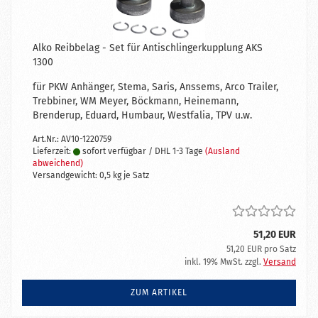
Alko Reibbelag - Set für Antischlingerkupplung AKS
1300
für PKW Anhänger, Stema, Saris, Anssems, Arco Trailer,
Trebbiner, WM Meyer, Böckmann, Heinemann,
Brenderup, Eduard, Humbaur, Westfalia, TPV u.w.
Art.Nr.: AV10-1220759
Lieferzeit:
sofort verfügbar / DHL 1-3 Tage
(Ausland
abweichend)
Versandgewicht:
0,5
kg je Satz
51,20 EUR
51,20 EUR pro Satz
inkl. 19% MwSt. zzgl.
Versand
ZUM ARTIKEL