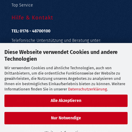
Top Service
Hilfe & Kontakt
TEL: 0176 - 48700100
Telefonische Unterstützung und Beratung unter:
Mo - Fr: 9:00 - 15:00 Uhr
Diese Webseite verwendet Cookies und andere
Geprüfter Online Shop mit Geld-zurück-Garantie.
Technologien
Callback Service
Wir verwenden Cookies und ähnliche Technologien, auch von
Merkzettel
Drittanbietern, um die ordentliche Funktionsweise der Website zu
gewährleisten, die Nutzung unseres Angebotes zu analysieren und
Ihnen ein bestmögliches Einkaufserlebnis bieten zu können. Weitere
Kontaktformular
Informationen finden Sie in unserer
Datenschutzerklärung
.
Alle Akzeptieren
Alle Preise verstehen sich inklusive der gesetzlichen
Mehrwertsteuer, zzgl.
Versandkosten
soweit nicht anders
gekennzeichnet.
Nur Notwendige
Ihr Anhaenger Center in Berlin
© 2026 Schmidt Fahrzeughandel &
Anhängervermietung Gambio Themes
Xycons