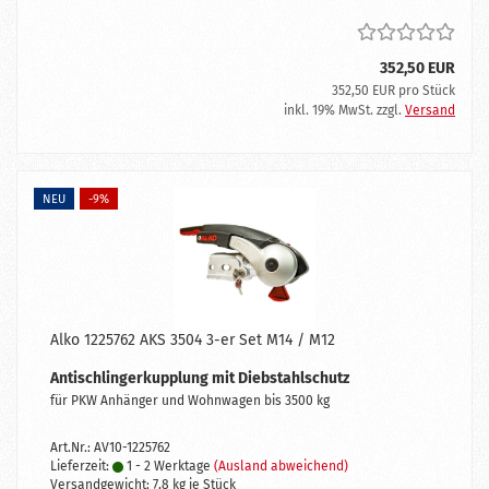
352,50 EUR
352,50 EUR pro Stück
inkl. 19% MwSt. zzgl.
Versand
NEU
-9%
Alko 1225762 AKS 3504 3-er Set M14 / M12
Antischlingerkupplung mit Diebstahlschutz
für PKW Anhänger und Wohnwagen bis 3500 kg
Art.Nr.: AV10-1225762
Lieferzeit:
1 - 2 Werktage
(Ausland abweichend)
Versandgewicht:
7,8
kg je Stück