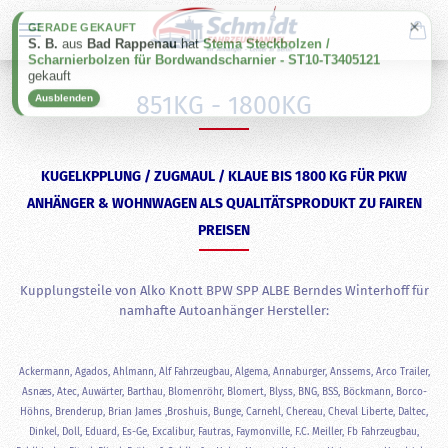
×
GERADE GEKAUFT
S. B.
aus
Bad Rappenau
hat
Stema Steckbolzen /
Scharnierbolzen für Bordwandscharnier - ST10-T3405121
gekauft
851KG - 1800KG
Ausblenden
KUGELKPPLUNG / ZUGMAUL / KLAUE BIS 1800 KG FÜR PKW
ANHÄNGER & WOHNWAGEN ALS QUALITÄTSPRODUKT ZU FAIREN
PREISEN
Kupplungsteile von Alko Knott BPW SPP ALBE Berndes Winterhoff für
namhafte Autoanhänger Hersteller:
Ackermann, Agados, Ahlmann, Alf Fahrzeugbau, Algema, Annaburger, Anssems, Arco Trailer,
Asnæs, Atec, Auwärter, Barthau, Blomenröhr, Blomert, Blyss, BNG, BSS, Böckmann, Borco-
Höhns, Brenderup, Brian James ,Broshuis, Bunge, Carnehl, Chereau, Cheval Liberte, Daltec,
Dinkel, Doll, Eduard, Es-Ge, Excalibur, Fautras, Faymonville, F.C. Meiller, Fb Fahrzeugbau,