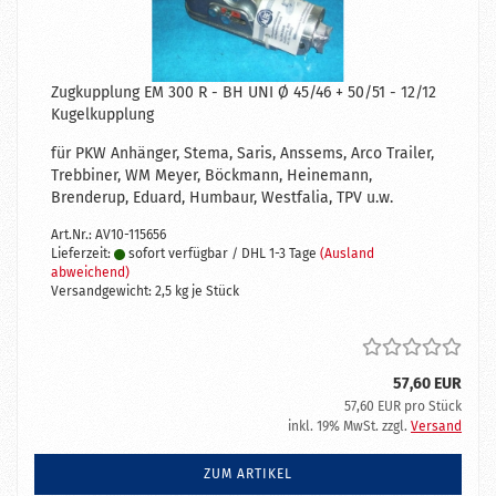
Zugkupplung EM 300 R - BH UNI Ø 45/46 + 50/51 - 12/12
Kugelkupplung
für PKW Anhänger, Stema, Saris, Anssems, Arco Trailer,
Trebbiner, WM Meyer, Böckmann, Heinemann,
Brenderup, Eduard, Humbaur, Westfalia, TPV u.w.
Art.Nr.: AV10-115656
Lieferzeit:
sofort verfügbar / DHL 1-3 Tage
(Ausland
abweichend)
Versandgewicht:
2,5
kg je Stück
57,60 EUR
57,60 EUR pro Stück
inkl. 19% MwSt. zzgl.
Versand
ZUM ARTIKEL