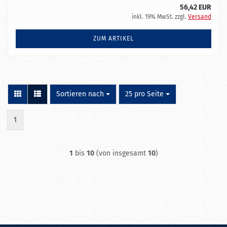
56,42 EUR
inkl. 19% MwSt. zzgl.
Versand
ZUM ARTIKEL
Sortieren nach
pro Seite
Sortieren nach
25 pro Seite
1
1
bis
10
(von insgesamt
10
)