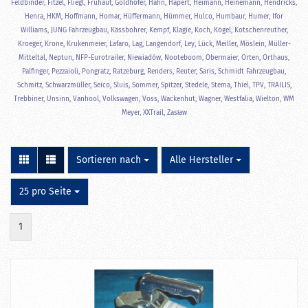
Feldbinder, Fitzel, Fliegl, Frühauf, Goldhofer, Hahn, Hapert, Heimann, Heinemann, Hendricks,
Henra, HKM, Hoffmann, Homar, Hüffermann, Hümmer, Hulco, Humbaur, Humer, Ifor
Williams, JUNG Fahrzeugbau, Kässbohrer, Kempf, Klagie, Koch, Kögel, Kotschenreuther,
Kroeger, Krone, Krukenmeier, Lafaro, Lag, Langendorf, Ley, Lück, Meiller, Möslein, Müller-
Mitteltal, Neptun, NFP-Eurotrailer, Niewiadów, Nooteboom, Obermaier, Orten, Orthaus,
Palfinger, Pezzaioli, Pongratz, Ratzeburg, Renders, Reuter, Saris, Schmidt Fahrzeugbau,
Schmitz, Schwarzmüller, Seico, Sluis, Sommer, Spitzer, Stedele, Stema, Thiel, TPV, TRAILIS,
Trebbiner, Unsinn, Vanhool, Volkswagen, Voss, Wackenhut, Wagner, Westfalia, Wielton, WM
Meyer, XXTrail, Zasław
Sortieren nach
pro Seite
Sortieren nach
Alle Hersteller
pro Seite
25 pro Seite
1