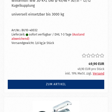
Winterhoff WW 30-K+Z UNI Ø 45/46 + 50/51 - 12/12
Kugelkupplung
universell einsetzbar bis 3000 kg
Art.Nr.: BU10-40032
Lieferzeit:
sofort verfügbar / DHL 1-3 Tage
(Ausland
abweichend)
Versandgewicht:
3,6
kg je Stück
49,90 EUR
49,90 EUR pro Stück
inkl. 19% MwSt. zzgl.
Versand
ZUM ARTIKEL