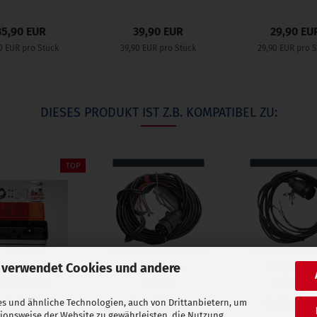
35,90 EUR
39,90 EUR
29,90 EU
0 EUR pro Stück
39,90 EUR pro Stück
29,90 EUR pro 
DIESES PRODUKT IST Z.B. KOMPATIBEL ZU:
TOP
 verwendet Cookies und andere
R Rücklicht /
5 Meter 7 -
6 Meter 13
ückleuchte
poliger
polige Qe
links oder
Kabelsatz
Kabelsat
s und ähnliche Technologien, auch von Drittanbietern, um
rechts...
vorgefertigt...
tionsweise der Website zu gewährleisten, die Nutzung