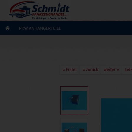
×
GERADE GEKAUFT
F. E.
aus
Neufahrn
hat
Zugkugelkupplung 750kg eckig
60mm 4 - Loch M12
gekauft
PKW ANHÄNGERTEILE
Ausblenden
« Erster
« zurück
weiter »
Letz