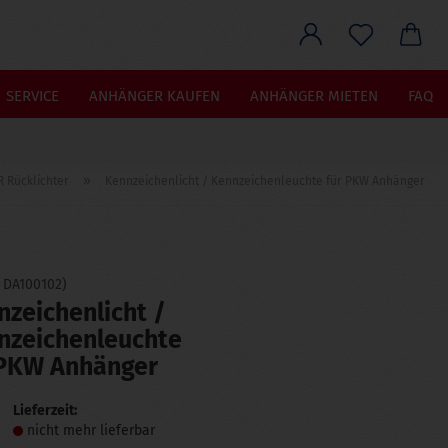
he...
SERVICE
ANHÄNGER KAUFEN
ANHÄNGER MIETEN
FAQ
»
 Rücklichter
Kennzeichenlicht / Kennzeichenleuchte für PKW Anhänger
:
DA100102
)
zeichenlicht /
nzeichenleuchte
 PKW Anhänger
Lieferzeit:
nicht mehr lieferbar