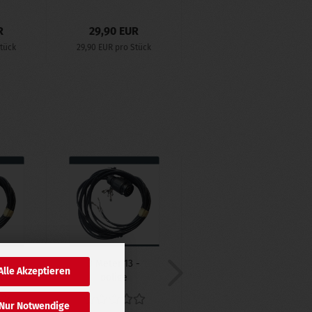
R
29,90 EUR
34,90 EUR
Stück
29,90 EUR pro Stück
34,90 EUR pro Stück
 -
3 Meter 13 -
Alle Akzeptieren
k
polige
z
Kabelsatz
Nur Notwendige