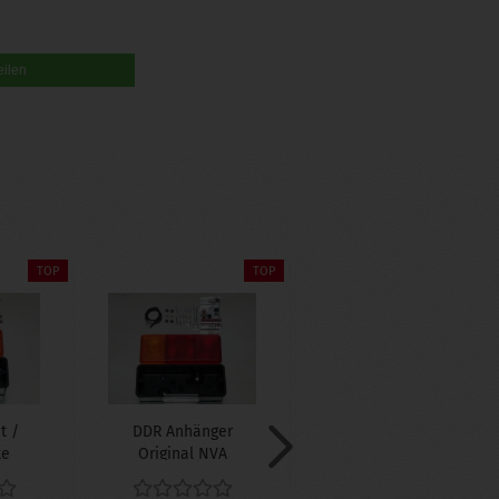
eilen
TOP
TOP
t /
DDR Anhänger
runde DDR
te
Original NVA
Rückleuchte
r
Rücklicht /
Rücklicht
Rückleuchte...