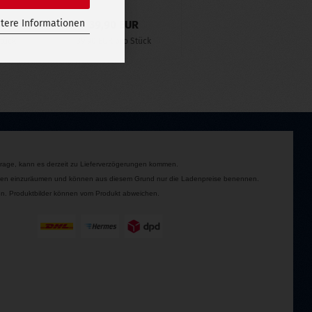
tere Informationen
R
39,90 EUR
Stück
39,90 EUR pro Stück
rage, kann es derzeit zu Lieferverzögerungen kommen.
itionen einzuräumen und können aus diesem Grund nur die Ladenpreise benennen.
rden. Produktbilder können vom Produkt abweichen.