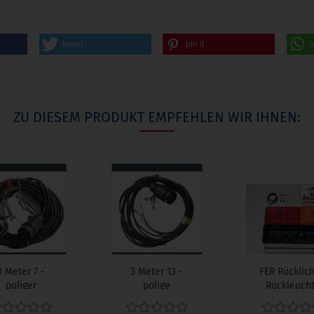
tweet
pin it
t
ZU DIESEM PRODUKT EMPFEHLEN WIR IHNEN:
3 Meter 7 -
3 Meter 13 -
FER Rücklich
poliger
polige
Rückleuch
Kabelsatz
Kabelsatz
links ode
rgefertigt...
rechts...