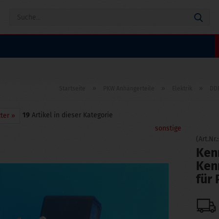
Suc
»
»
»
Startseite
PKW Anhängerteile
Elektrik
DDR
19
Artikel in dieser Kategorie
ter »
sonstige
(Art.Nr.
Kenn
Ken
für