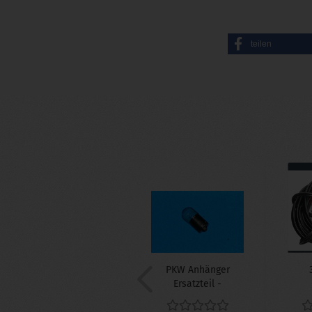
teilen
PKW Anhänger
Ersatzteil -
Glühlampe /
Glühbirne...
vo