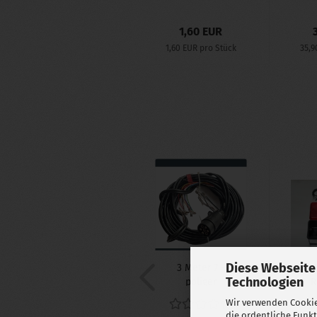
1,60 EUR
1,60 EUR pro Stück
35,9
Diese Webseite
3 Meter 7 -
FE
Technologien
poliger
R
Kabelsatz
Wir verwenden Cookie
vorgefertigt...
die ordentliche Funk