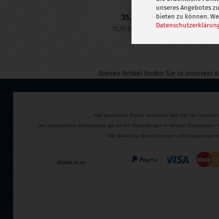
unseres Angebotes zu
35,90 EUR
bieten zu können. Wei
Datenschutzerklärun
35,90 EUR pro Stück
29,9
Diesen Artikel finden Sie in unserem 
Alle genannten Preise verstehen sich inkl. der gesetzl
Der angegebene Internetpreis gilt nur bei Bestellungen in diesem Shopsystem.
Alle Bilder und Bezeichnungen sind eingetragene 
BEZAHLEN MIT