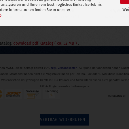
 analysieren und Ihnen ein bestmögliches Einkaufserlebnis
Wei
29,90 EUR
39,90 EUR
44,90 EU
tere Informationen finden Sie in unserer
g
.
0 EUR pro Stück
39,90 EUR pro Stück
44,90 EUR pro 
Katalog:
download pdf Katalog ( ca. 52 MB )
.
ichen MwSt., diese beträgt derzeit 19%
zzgl.
Versandkosten
. Aufgrund der anhaltend hohen Nachf
 Unsere Mitarbeiter haben nicht die Möglichkeit Ihnen per Telefon, Fax oder E-Mail diese Kond
Warenzeichen der jeweiligen Hersteller. Für Irrtümer und Schreibfehler kann nicht gehaftet we
© 2014 - All rights reserved - schmidtanhaenger.de
VERSENDEN MIT
VERTRAG WIDERRUFEN