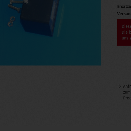
Ersatza
Versan
Diese
Die b
uns g
Anf
zum
Pro