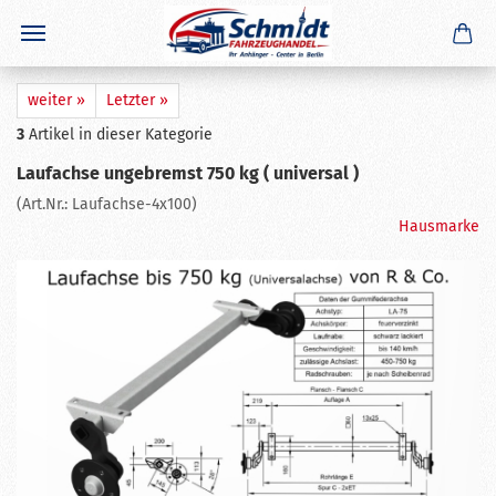
×
GERADE GEKAUFT
M. B.
aus
Föritztal
hat
Stema Anhänger rote Sicherung -
Heckklappe Basic Griff Bordwandverschluß 1 Paar
gekauft
★★★★☆
weiter »
Letzter »
Ausblenden
3
Artikel in dieser Kategorie
Laufachse ungebremst 750 kg ( universal )
(Art.Nr.:
Laufachse-4x100
)
Hausmarke