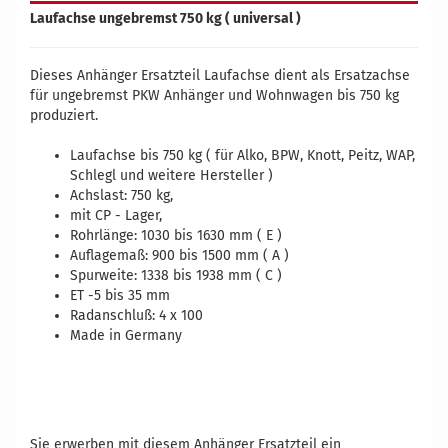
Laufachse ungebremst 750 kg ( universal )
Dieses Anhänger Ersatzteil Laufachse dient als Ersatzachse
für ungebremst PKW Anhänger und Wohnwagen bis 750 kg
produziert.
Laufachse bis 750 kg ( für Alko, BPW, Knott, Peitz, WAP,
Schlegl und weitere Hersteller )
Achslast: 750 kg,
mit CP - Lager,
Rohrlänge: 1030 bis 1630 mm ( E )
Auflagemaß: 900 bis 1500 mm ( A )
Spurweite: 1338 bis 1938 mm ( C )
ET -5 bis 35 mm
Radanschluß: 4 x 100
Made in Germany
Vergleichsnummern: 90900900 90901000 901100 90901200
90901300 90901400 90901500 20059601 20059602 20059603
2005960 20059605 20059606 20059607 20059608 20059609
20059610 1422671
Sie erwerben mit diesem Anhänger Ersatzteil ein