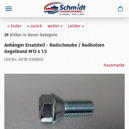
×
GERADE GEKAUFT
H. D.
aus
Stahnsdorf
hat
Winterhoff WW8-G
Zugkugelkupplung 60 VKT
gekauft
Ausblenden
« Erster
« zurück
weiter »
Letzter »
29
Artikel in dieser Kategorie
Anhänger Ersatzteil - Radschraube / Radbolzen
Kegelbund M12 x 1.5
(Art.Nr.:
AV10-010804
)
Hausmarke