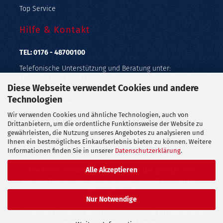
Top Service
Hilfe & Kontakt
TEL: 0176 - 48700100
Telefonische Unterstützung und Beratung unter:
Mo - Fr: 9:00 - 15:00 Uhr
Diese Webseite verwendet Cookies und andere
Geprüfter Online Shop mit Geld-zurück-Garantie.
Technologien
Callback Service
Wir verwenden Cookies und ähnliche Technologien, auch von
Merkzettel
Drittanbietern, um die ordentliche Funktionsweise der Website zu
gewährleisten, die Nutzung unseres Angebotes zu analysieren und
Ihnen ein bestmögliches Einkaufserlebnis bieten zu können. Weitere
Kontaktformular
Informationen finden Sie in unserer
Datenschutzerklärung
.
Alle Akzeptieren
Alle Preise verstehen sich inklusive der gesetzlichen
Mehrwertsteuer, zzgl.
Versandkosten
soweit nicht anders
gekennzeichnet.
Nur Notwendige
Ihr Anhaenger Center in Berlin
© 2026 Schmidt Fahrzeughandel &
Anhängervermietung Gambio Themes
Xycons