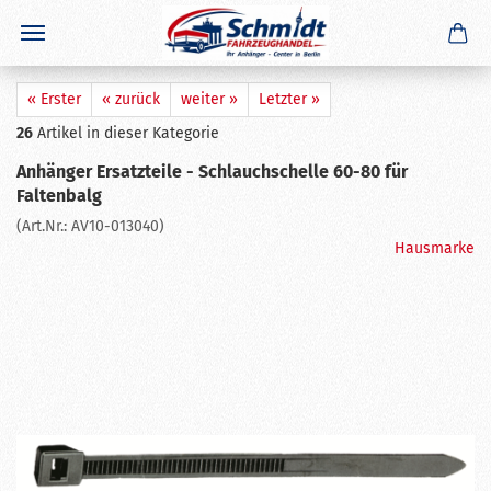
×
GERADE GEKAUFT
C. K.
aus
Mülheim
hat
3 Meter 13 - polige Kabelsatz
gekauft
Ausblenden
« Erster
« zurück
weiter »
Letzter »
26
Artikel in dieser Kategorie
Anhänger Ersatzteile - Schlauchschelle 60-80 für
Faltenbalg
(Art.Nr.:
AV10-013040
)
Hausmarke