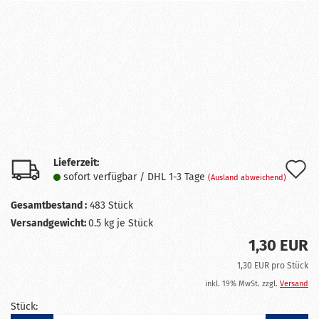
Lieferzeit:
A
sofort verfügbar / DHL 1-3 Tage
(Ausland abweichend)
d
Gesamtbestand :
483
Stück
M
Versandgewicht:
0.5
kg je Stück
1,30 EUR
1,30 EUR pro Stück
inkl. 19% MwSt. zzgl.
Versand
Stück: