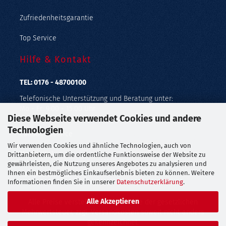
Zufriedenheitsgarantie
Top Service
Hilfe & Kontakt
TEL: 0176 - 48700100
Telefonische Unterstützung und Beratung unter:
Mo - Fr: 9:00 - 15:00 Uhr
Diese Webseite verwendet Cookies und andere
Geprüfter Online Shop mit Geld-zurück-Garantie.
Technologien
Callback Service
Wir verwenden Cookies und ähnliche Technologien, auch von
Merkzettel
Drittanbietern, um die ordentliche Funktionsweise der Website zu
gewährleisten, die Nutzung unseres Angebotes zu analysieren und
Ihnen ein bestmögliches Einkaufserlebnis bieten zu können. Weitere
Kontaktformular
Informationen finden Sie in unserer
Datenschutzerklärung
.
Alle Akzeptieren
Alle Preise verstehen sich inklusive der gesetzlichen
Mehrwertsteuer, zzgl.
Versandkosten
soweit nicht anders
gekennzeichnet.