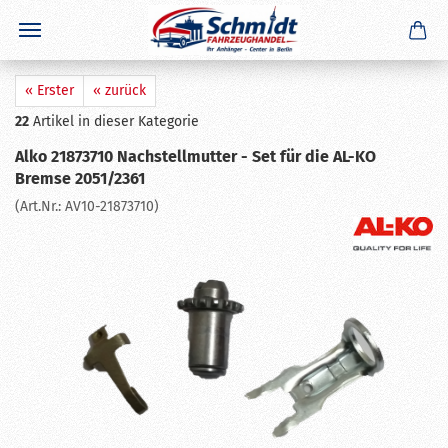
×
GERADE GEKAUFT
C. K.
aus
Wolfsburg
hat
Adapter / Höhenausgleich für ∅ 50 -
70 mm KK71 / KK82 / KK92
gekauft
Ausblenden
« Erster
« zurück
22
Artikel in dieser Kategorie
Alko 21873710 Nachstellmutter - Set für die AL-KO
Bremse 2051/2361
(Art.Nr.:
AV10-21873710
)