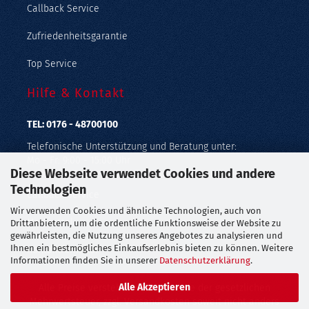
Callback Service
Zufriedenheitsgarantie
Top Service
Hilfe & Kontakt
TEL: 0176 - 48700100
Telefonische Unterstützung und Beratung unter:
Mo - Fr: 9:00 - 15:00 Uhr
Diese Webseite verwendet Cookies und andere
Geprüfter Online Shop mit Geld-zurück-Garantie.
Technologien
Callback Service
Wir verwenden Cookies und ähnliche Technologien, auch von
Merkzettel
Drittanbietern, um die ordentliche Funktionsweise der Website zu
gewährleisten, die Nutzung unseres Angebotes zu analysieren und
Ihnen ein bestmögliches Einkaufserlebnis bieten zu können. Weitere
Kontaktformular
Informationen finden Sie in unserer
Datenschutzerklärung
.
Alle Akzeptieren
Alle Preise verstehen sich inklusive der gesetzlichen
Mehrwertsteuer, zzgl.
Versandkosten
soweit nicht anders