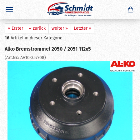
×
GERADE GEKAUFT
D. B.
aus
St. Ingber
hat
Auflaufdämpfer 161 S Stoßdämpfer
gekauft
Ausblenden
« Erster
« zurück
weiter »
Letzter »
16
Artikel in dieser Kategorie
Alko Bremstrommel 2050 / 2051 112x5
(Art.Nr.:
AV10-357708
)