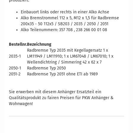
produziert.
Einbauort links oder rechts in einer Alko Achse
Alko Bremstrommel 112 x 5, M12 x 1,5
für Radbremse
200x35 - 50 112x5 / SB203 / 2035 / 2050 / 2051
Alko Teilenummern: 357 708 , 238 266 00 01 08
Bestellnr.
Bezeichnung
Radbremse Typ 2035 mit Kegellagersatz 1 x
2035-1
LM11949 / LM11910; 1 x LM67048 / LM67010; 1 x
Wellendichtring / Simmering 42 x 62 x 7
2050-1
Radbremse Typ 2050
2051-2
Radbremse Typ 2051 ohne ETI ab 1989
Vergleichsnummern: 357708 2382660001 AV104367 238 266 00
01 08 357 708 4250422548871
Sie erwerben mit diesem Anhänger Ersatzteil ein
Qualitätsprodukt zu fairen Preisen für PKW Anhänger &
Wohnwagen!