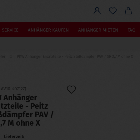
he...
SERVICE
ANHÄNGER KAUFEN
ANHÄNGER MIETEN
FAQ
»
fer
PKW Anhänger Ersatzteile - Peitz Stoßdämpfer PAV / SR 2,7 M ohne X
Auf
:
AV10-407127
)
 Anhänger
den
tzteile - Peitz
Merkzettel
ßdämpfer PAV /
,7 M ohne X
Lieferzeit: