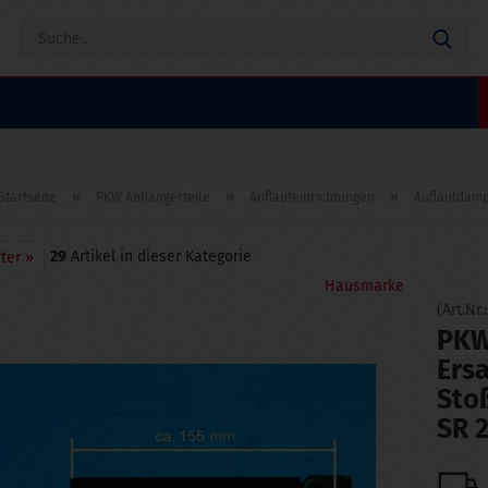
Suc
»
»
»
Startseite
PKW Anhängerteile
Auflaufeinrichtungen
Auflaufdämp
29
Artikel in dieser Kategorie
ter »
Hausmarke
(Art.Nr.
PKW
Ersa
Sto
SR 2