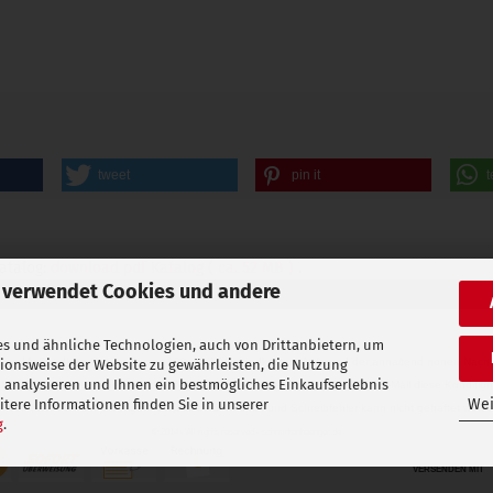
tweet
pin it
t
Katalog:
download pdf Katalog ( ca. 52 MB )
.
 verwendet Cookies und andere
s und ähnliche Technologien, auch von Drittanbietern, um
ichen MwSt., diese beträgt derzeit 19%
zzgl.
Versandkosten
. Aufgrund der anhaltend hohen Nachf
tionsweise der Website zu gewährleisten, die Nutzung
 analysieren und Ihnen ein bestmögliches Einkaufserlebnis
 Unsere Mitarbeiter haben nicht die Möglichkeit Ihnen per Telefon, Fax oder E-Mail diese Kond
Wei
tere Informationen finden Sie in unserer
Warenzeichen der jeweiligen Hersteller. Für Irrtümer und Schreibfehler kann nicht gehaftet we
g
.
© 2014 - All rights reserved - schmidtanhaenger.de
VERSENDEN MIT