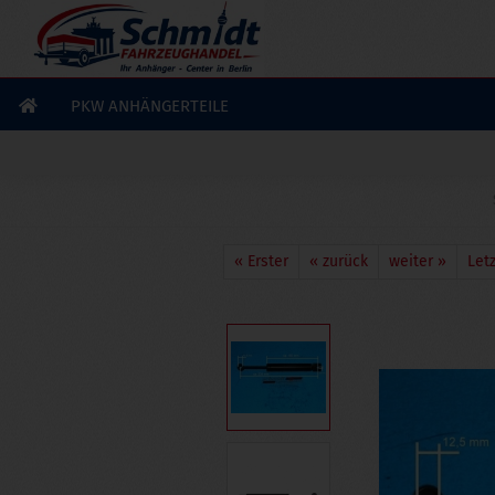
×
GERADE GEKAUFT
J. R.
aus
Großhabersdorf
hat
Stoßdämpfer BPW /
Peitz PAV/SR 2.0 Ausf. X, 335 mm
gekauft
PKW ANHÄNGERTEILE
Ausblenden
« Erster
« zurück
weiter »
Letz