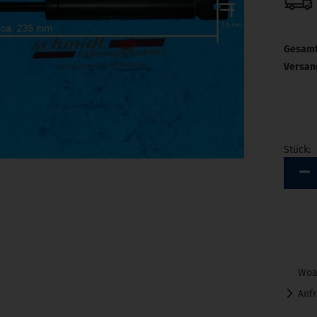
Gesamt
Versan
Stück:
Stück
Woa
Anf