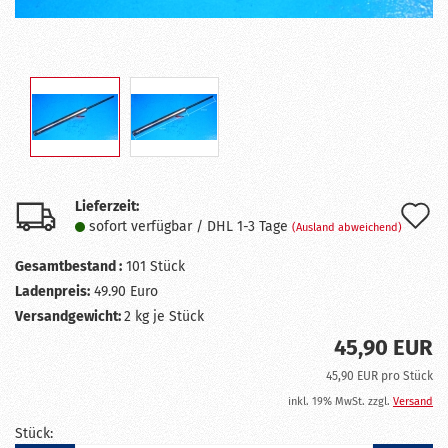
Lieferzeit:
A
sofort verfügbar / DHL 1-3 Tage
(Ausland abweichend)
d
Gesamtbestand :
101
Stück
M
Ladenpreis:
49.90 Euro
Versandgewicht:
2
kg je Stück
45,90 EUR
45,90 EUR pro Stück
inkl. 19% MwSt. zzgl.
Versand
Stück: