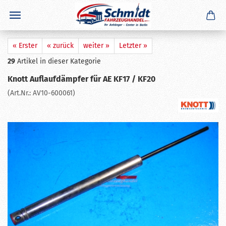
×
GERADE GEKAUFT
F. H.
aus
Aue-Bad Schlema
hat
Rücklichtkappe für NVA
Rücklicht links o. rechts
gekauft
★★★★★
« Erster
« zurück
weiter »
Letzter »
Ausblenden
29
Artikel in dieser Kategorie
Knott Auflaufdämpfer für AE KF17 / KF20
(Art.Nr.:
AV10-600061
)