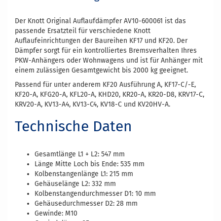
Der Knott Original Auflaufdämpfer AV10-600061 ist das
passende Ersatzteil für verschiedene Knott
Auflaufeinrichtungen der Baureihen KF17 und KF20. Der
Dämpfer sorgt für ein kontrolliertes Bremsverhalten Ihres
PKW-Anhängers oder Wohnwagens und ist für Anhänger mit
einem zulässigen Gesamtgewicht bis 2000 kg geeignet.
Passend für unter anderem KF20 Ausführung A, KF17-C/-E,
KF20-A, KFG20-A, KFL20-A, KHD20, KR20-A, KR20-D8, KRV17-C,
KRV20-A, KV13-A4, KV13-C4, KV18-C und KV20HV-A.
Technische Daten
Gesamtlänge L1 + L2: 547 mm
Länge Mitte Loch bis Ende: 535 mm
Kolbenstangenlänge L1: 215 mm
Gehäuselänge L2: 332 mm
Kolbenstangendurchmesser D1: 10 mm
Gehäusedurchmesser D2: 28 mm
Gewinde: M10