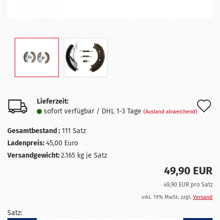
Lieferzeit:
A
sofort verfügbar / DHL 1-3 Tage
(Ausland abweichend)
d
Gesamtbestand :
111
Satz
M
Ladenpreis:
45,00 Euro
Versandgewicht:
2.165
kg je Satz
49,90 EUR
49,90 EUR pro Satz
inkl. 19% MwSt. zzgl.
Versand
Satz: