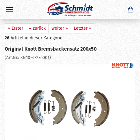
×
GERADE GEKAUFT
F. E.
aus
Neufahrn
hat
Zugkugelkupplung 750kg eckig 60mm
4 - Loch M12
gekauft
Ausblenden
« Erster
« zurück
weiter »
Letzter »
26
Artikel in dieser Kategorie
Original Knott Bremsbackensatz 200x50
(Art.Nr.:
KN10-47276001
)