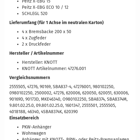
Peitz X-EBG 15
Peitz X-EBG ECO 10 / 12
SCHLEGL 520
Lieferumfang (für 1 Achse im neutralen Karton)
4 x Bremsbacke 200 x 50
4 x Zugfeder
2 x Druckfeder
Hersteller / Artikelnummer
Hersteller: KNOTT
KNOTT Artikelnummer: 47276.001
Vergleichsnummern
2555505, 47276, 90169, SBA837-4, 47276001, 980102250,
0980102250, 2500002, 47276, 620006, 620050, 620051, 630006,
90169D, 90173D, MKE46340, O980102250, SBA8374, SBA8374M,
9.801.02.25.0, 09.801.02.25.0, 1601347, 2555501, 2555505,
4018188, 46340, 4SBA8374K, 620390
Einsatzbereich
PKW-Anhänger
Wohnwagen
Anhänger mit KNOTT-, BPW- oder Peitz-Bremsanlagen