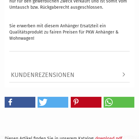
nur für den gewerblichen Zweck verkauft und ist somit vom
Umtausch bzw. Rückgaberecht ausgeschlossen.
Vergleichsnummern: 409997 780057 80417 4054354044247
Sie erwerben mit diesem Anhänger Ersatzteil ein
Qualitätsprodukt zu fairen Preisen für PKW Anhänger &
Wohnwagen!
KUNDENREZENSIONEN
Diesen Artikel finden Sie in unserem Katalog:
download pdf