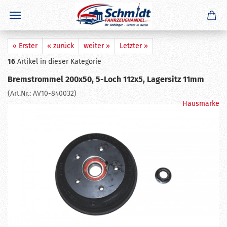
×
GERADE GEKAUFT
J. M.
aus
Bernau bei Berlin
hat
Fettkappe - Staubkappe 48
mm
gekauft
Ausblenden
« Erster
« zurück
weiter »
Letzter »
16
Artikel in dieser Kategorie
Bremstrommel 200x50, 5-Loch 112x5, Lagersitz 11mm
(Art.Nr.:
AV10-840032
)
Hausmarke