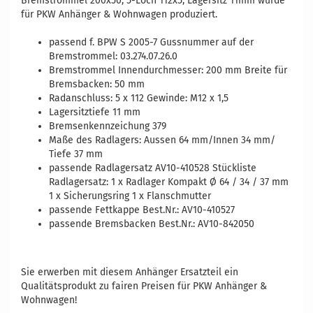
Bremstrommel 200x50, 5-Loch 112x5, Lagersitz 11mm wurde
für PKW Anhänger & Wohnwagen produziert.
passend f. BPW S 2005-7 Gussnummer auf der
Bremstrommel: 03.274.07.26.0
Bremstrommel Innendurchmesser: 200 mm Breite für
Bremsbacken: 50 mm
Radanschluss: 5 x 112 Gewinde: M12 x 1,5
Lagersitztiefe 11 mm
Bremsenkennzeichung 379
Maße des
Radlagers: Aussen 64 mm/Innen 34 mm/
Tiefe 37 mm
passende Radlagersatz AV10-410528 Stückliste
Radlagersatz: 1 x Radlager Kompakt Ø 64 / 34 / 37 mm
1 x Sicherungsring 1 x Flanschmutter
passende Fettkappe Best.Nr.: AV10-410527
passende Bremsbacken Best.Nr.: AV10-842050
Vergleichsnummern: AV10-840032 03.274.07.26.0 2560527
80580 T608772E 4016463 4054354045312 4250422549250
Sie erwerben mit diesem Anhänger Ersatzteil ein
Qualitätsprodukt zu fairen Preisen für PKW Anhänger &
Wohnwagen!