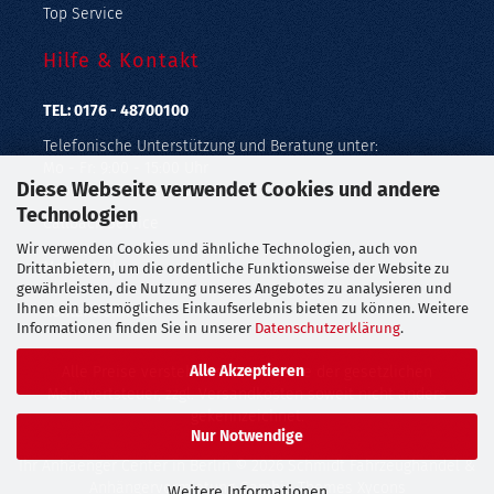
Top Service
Hilfe & Kontakt
TEL: 0176 - 48700100
Telefonische Unterstützung und Beratung unter:
Mo - Fr: 9:00 - 15:00 Uhr
Diese Webseite verwendet Cookies und andere
Geprüfter Online Shop mit Geld-zurück-Garantie.
Technologien
Callback Service
Wir verwenden Cookies und ähnliche Technologien, auch von
Merkzettel
Drittanbietern, um die ordentliche Funktionsweise der Website zu
gewährleisten, die Nutzung unseres Angebotes zu analysieren und
Ihnen ein bestmögliches Einkaufserlebnis bieten zu können. Weitere
Kontaktformular
Informationen finden Sie in unserer
Datenschutzerklärung
.
Alle Akzeptieren
Alle Preise verstehen sich inklusive der gesetzlichen
Mehrwertsteuer, zzgl.
Versandkosten
soweit nicht anders
gekennzeichnet.
Nur Notwendige
Ihr Anhaenger Center in Berlin
© 2026 Schmidt Fahrzeughandel &
Anhängervermietung Gambio Themes
Xycons
Weitere Informationen