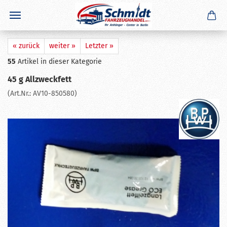
×
GERADE GEKAUFT
D. B.
aus
St. Ingber
hat
Abreißseil 1050 mm mit Ring +
Haken
gekauft
Ausblenden
« zurück
weiter »
Letzter »
55
Artikel in dieser Kategorie
45 g Allzweckfett
(Art.Nr.:
AV10-850580
)