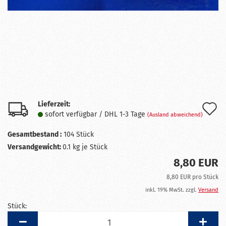
Lieferzeit:
A
sofort verfügbar / DHL 1-3 Tage
(Ausland abweichend)
d
Gesamtbestand :
104
Stück
M
Versandgewicht:
0.1
kg je Stück
8,80 EUR
8,80 EUR pro Stück
inkl. 19% MwSt. zzgl.
Versand
Stück:
Stück