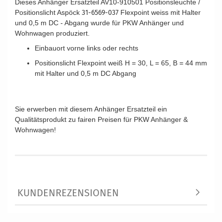
Dieses Anhänger Ersatzteil AV10-910501 Positionsleuchte /
Positionslicht Aspöck
31-6569-037
Flexpoint weiss mit Halter
und 0,5 m DC - Abgang wurde für PKW Anhänger und
Wohnwagen produziert.
Einbauort vorne links oder rechts
Positionslicht Flexpoint weiß H = 30, L = 65, B = 44 mm
mit Halter und 0,5 m DC Abgang
Vergleichsnummern: AV10-910501 316569037
15-5310-107
155310107
10509 014000359 173154158 1295622234
Sie erwerben mit diesem Anhänger Ersatzteil ein
Qualitätsprodukt zu fairen Preisen für PKW Anhänger &
Wohnwagen!
KUNDENREZENSIONEN