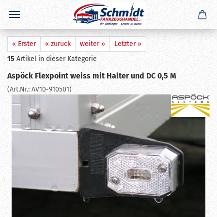
×
GERADE GEKAUFT
C. B.
aus
Bad Grund (Harz)
hat
Stema Anhänger rote
Sicherung - Heckklappe Basic Griff Bordwandverschluß 1
Paar
gekauft
« Erster
« zurück
weiter »
Letzter »
★★★★☆
Ausblenden
15
Artikel in dieser Kategorie
Aspöck Flexpoint weiss mit Halter und DC 0,5 M
(Art.Nr.:
AV10-910501
)