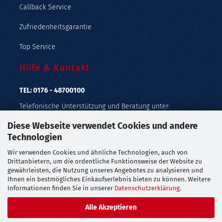
Callback Service
Zufriedenheitsgarantie
Top Service
Hilfe & Kontakt
TEL: 0176 - 48700100
Telefonische Unterstützung und Beratung unter:
Mo - Fr: 9:00 - 15:00 Uhr
Diese Webseite verwendet Cookies und andere
Geprüfter Online Shop mit Geld-zurück-Garantie.
Technologien
Callback Service
Wir verwenden Cookies und ähnliche Technologien, auch von
Merkzettel
Drittanbietern, um die ordentliche Funktionsweise der Website zu
gewährleisten, die Nutzung unseres Angebotes zu analysieren und
Ihnen ein bestmögliches Einkaufserlebnis bieten zu können. Weitere
Kontaktformular
Informationen finden Sie in unserer
Datenschutzerklärung
.
Alle Akzeptieren
Alle Preise verstehen sich inklusive der gesetzlichen
Mehrwertsteuer, zzgl.
Versandkosten
soweit nicht anders