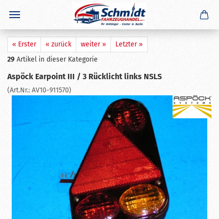
×
GERADE GEKAUFT
W. H.
aus
Hungen
hat
Ersatzrad 4.50x10 T4505633
gekauft
Ausblenden
« Erster
« zurück
weiter »
Letzter »
29
Artikel in dieser Kategorie
Aspöck Earpoint III / 3 Rücklicht links NSLS
(Art.Nr.:
AV10-911570
)