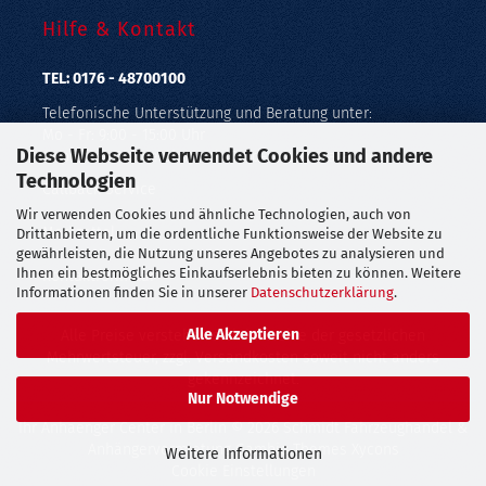
Hilfe & Kontakt
TEL: 0176 - 48700100
Telefonische Unterstützung und Beratung unter:
Mo - Fr: 9:00 - 15:00 Uhr
Diese Webseite verwendet Cookies und andere
Geprüfter Online Shop mit Geld-zurück-Garantie.
Technologien
Callback Service
Wir verwenden Cookies und ähnliche Technologien, auch von
Merkzettel
Drittanbietern, um die ordentliche Funktionsweise der Website zu
gewährleisten, die Nutzung unseres Angebotes zu analysieren und
Ihnen ein bestmögliches Einkaufserlebnis bieten zu können. Weitere
Kontaktformular
Informationen finden Sie in unserer
Datenschutzerklärung
.
Alle Akzeptieren
Alle Preise verstehen sich inklusive der gesetzlichen
Mehrwertsteuer, zzgl.
Versandkosten
soweit nicht anders
gekennzeichnet.
Nur Notwendige
Ihr Anhaenger Center in Berlin
© 2026 Schmidt Fahrzeughandel &
Anhängervermietung Gambio Themes
Xycons
Weitere Informationen
Cookie Einstellungen