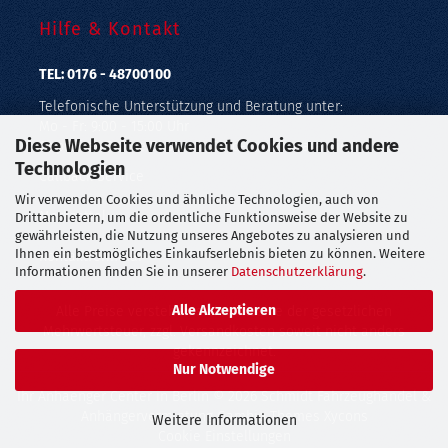
Hilfe & Kontakt
TEL: 0176 - 48700100
Telefonische Unterstützung und Beratung unter:
Mo - Fr: 9:00 - 15:00 Uhr
Diese Webseite verwendet Cookies und andere
Geprüfter Online Shop mit Geld-zurück-Garantie.
Technologien
Callback Service
Wir verwenden Cookies und ähnliche Technologien, auch von
Merkzettel
Drittanbietern, um die ordentliche Funktionsweise der Website zu
gewährleisten, die Nutzung unseres Angebotes zu analysieren und
Ihnen ein bestmögliches Einkaufserlebnis bieten zu können. Weitere
Kontaktformular
Informationen finden Sie in unserer
Datenschutzerklärung
.
Alle Akzeptieren
Alle Preise verstehen sich inklusive der gesetzlichen
Mehrwertsteuer, zzgl.
Versandkosten
soweit nicht anders
gekennzeichnet.
Nur Notwendige
Ihr Anhaenger Center in Berlin
© 2026 Schmidt Fahrzeughandel &
Anhängervermietung Gambio Themes
Xycons
Weitere Informationen
Cookie Einstellungen