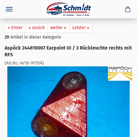
×
GERADE GEKAUFT
D. B.
aus
St. Ingber
hat
Abreißseil 1050 mm mit Ring +
Haken
gekauft
Ausblenden
« Erster
« zurück
weiter »
Letzter »
29
Artikel in dieser Kategorie
Aspöck 244810007 Earpoint III / 3 Rückleuchte rechts mit
RFS
(Art.Nr.:
AV10-911574
)