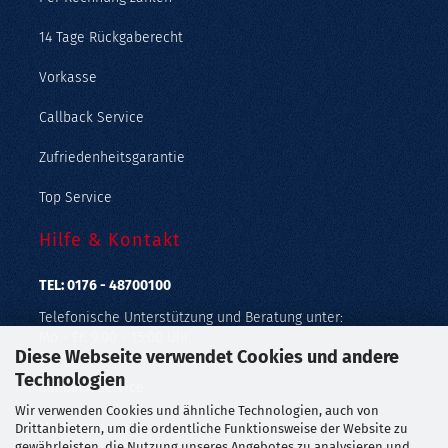
14 Tage Rückgaberecht
Vorkasse
Callback Service
Zufriedenheitsgarantie
Top Service
Hilfe & Kontakt
TEL: 0176 - 48700100
Telefonische Unterstützung und Beratung unter:
Mo - Fr: 9:00 - 15:00 Uhr
Diese Webseite verwendet Cookies und andere
Geprüfter Online Shop mit Geld-zurück-Garantie.
Technologien
Callback Service
Wir verwenden Cookies und ähnliche Technologien, auch von
Merkzettel
Drittanbietern, um die ordentliche Funktionsweise der Website zu
gewährleisten, die Nutzung unseres Angebotes zu analysieren und