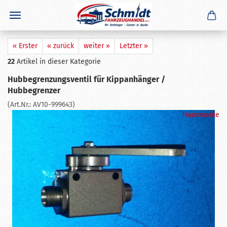
×
GERADE GEKAUFT
R. G.
aus
Halsbrücke
hat
Seilendverschluss mit
Simplexhaken für 8 mm Seil
gekauft
Ausblenden
« Erster
« zurück
weiter »
Letzter »
22
Artikel in dieser Kategorie
Hubbegrenzungsventil für Kippanhänger /
Hubbegrenzer
(Art.Nr.:
AV10-999643
)
Hausmarke