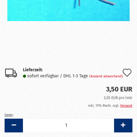
Lieferzeit:
A
sofort verfügbar / DHL 1-3 Tage
(Ausland abweichend)
d
3,50 EUR
M
3,50 EUR pro lmtr
inkl. 19% MwSt. zzgl.
Versand
lmtr:
lmtr