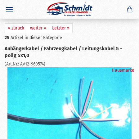
×
GERADE GEKAUFT
F. E.
aus
Neufahrn
hat
Zugkugelkupplung 750kg eckig 60mm
4 - Loch M12
gekauft
Ausblenden
« zurück
weiter »
Letzter »
25
Artikel in dieser Kategorie
Anhängerkabel / Fahrzeugkabel / Leitungskabel 5 -
polig 5x1,0
(Art.Nr.:
AV12-960574
)
Hausmarke