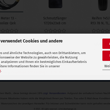
 Meter 13 -
Schmutzfänger
Reifen 145/
polige Qek
17/20x23x8 cm
R13 78 N, TL
Kabelsatz
Trailer 201.
 verwendet Cookies und andere
44,90 EUR
10,10 EUR
49,90 EU
0 EUR pro Stück
10,10 EUR pro Stück
49,90 EUR pro 
s und ähnliche Technologien, auch von Drittanbietern, um
tionsweise der Website zu gewährleisten, die Nutzung
 analysieren und Ihnen ein bestmögliches Einkaufserlebnis
Wei
tere Informationen finden Sie in unserer
g
.
Katalog:
download pdf Katalog ( ca. 52 MB )
.
ichen MwSt., diese beträgt derzeit 19%
zzgl.
Versandkosten
. Aufgrund der anhaltend hohen Nachf
 Unsere Mitarbeiter haben nicht die Möglichkeit Ihnen per Telefon, Fax oder E-Mail diese Kond
Warenzeichen der jeweiligen Hersteller. Für Irrtümer und Schreibfehler kann nicht gehaftet we
© 2014 - All rights reserved - schmidtanhaenger.de