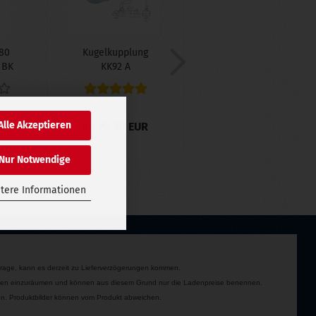
80
Kugelkupplung
, BK
KK92 A
..
Alle Akzeptieren
R
ab 79,90 EUR
Stück
Nur Notwendige
tere Informationen
rage, kann es derzeit zu Lieferverzögerungen kommen.
itionen einzuräumen und können aus diesem Grund nur die Ladenpreise benennen.
rden. Produktbilder können vom Produkt abweichen.