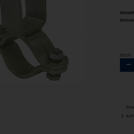
Gesamt
Versan
Stück:
Stück
Woa
Anf