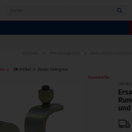
Suc
»
»
Startseite
PKW Anhängerteile
Räder/Stützen/Stützräde
29
Artikel in dieser Kategorie
ter »
Hausmarke
(Art.Nr.
Ersa
Run
und 