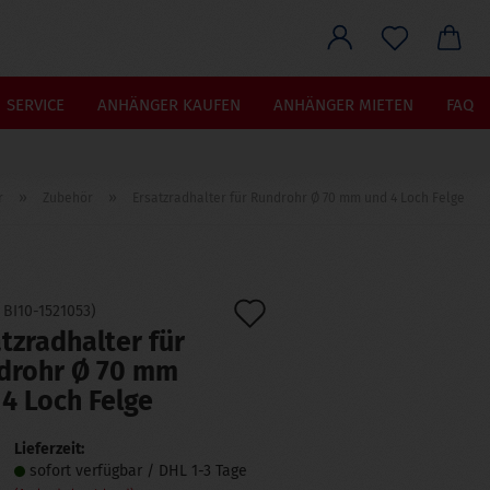
he...
SERVICE
ANHÄNGER KAUFEN
ANHÄNGER MIETEN
FAQ
»
»
r
Zubehör
Ersatzradhalter für Rundrohr Ø 70 mm und 4 Loch Felge
Auf
:
BI10-1521053
)
tzradhalter für
den
drohr Ø 70 mm
Merkzettel
4 Loch Felge
Lieferzeit:
sofort verfügbar / DHL 1-3 Tage