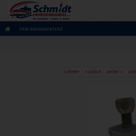
×
GERADE GEKAUFT
A. P.
aus
Ravensburg
hat
runde Anhänger
Rückleuchte Rücklicht
gekauft
PKW ANHÄNGERTEILE
Ausblenden
« Erster
« zurück
weiter »
Letz