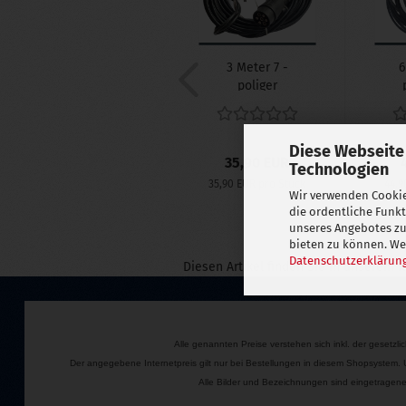
3 Meter 7 -
6
poliger
Kabelsatz
vorgefertigt...
Diese Webseite
35,90 EUR
Technologien
35,90 EUR pro Stück
44,9
Wir verwenden Cookie
die ordentliche Funk
unseres Angebotes zu
bieten zu können. Wei
Datenschutzerklärun
Diesen Artikel finden Sie in unserem 
Alle genannten Preise verstehen sich inkl. der gesetzl
Der angegebene Internetpreis gilt nur bei Bestellungen in diesem Shopsystem.
Alle Bilder und Bezeichnungen sind eingetragene 