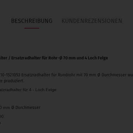
BESCHREIBUNG
KUNDENREZENSIONEN
er / Ersatzradhalter für Rohr-Ø 70 mm und 4 Loch Felge
BI10-1521053 Ersatzradhalter für Rundrohr mit 70 mm Ø Durchmesser w
e produziert.
tzradhalter für 4 - Loch Felge
 70 mm
Ø Durchmesser
00
n
3 417301