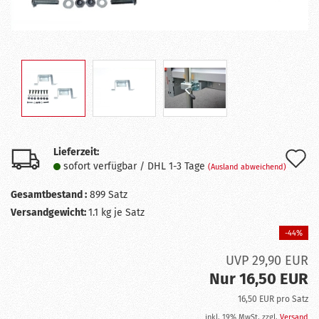
Lieferzeit:
A
sofort verfügbar / DHL 1-3 Tage
(Ausland abweichend)
d
Gesamtbestand :
899
Satz
M
Versandgewicht:
1.1
kg je Satz
-44%
UVP 29,90 EUR
Nur 16,50 EUR
16,50 EUR pro Satz
inkl. 19% MwSt. zzgl.
Versand