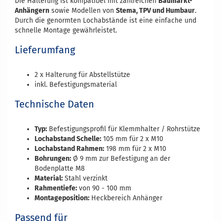
Die Halterung ist kompatibel mit zahlreichen
Baumarkt-
Anhängern
sowie Modellen von
Stema, TPV und Humbaur
.
Durch die genormten Lochabstände ist eine einfache und
schnelle Montage gewährleistet.
Lieferumfang
2 x Halterung für Abstellstütze
inkl. Befestigungsmaterial
Technische Daten
Typ:
Befestigungsprofil für Klemmhalter / Rohrstütze
Lochabstand Schelle:
105 mm für 2 x M10
Lochabstand Rahmen:
198 mm für 2 x M10
Bohrungen:
Ø 9 mm zur Befestigung an der
Bodenplatte M8
Material:
Stahl verzinkt
Rahmentiefe:
von 90 - 100 mm
Montageposition:
Heckbereich Anhänger
Passend für