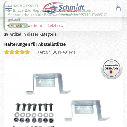
×
GERADE GEKAUFT
S. B.
aus
Bad Rappenau
hat
Stema Steckbolzen /
Scharnierbolzen für Bordwandscharnier - ST10-T3405121
gekauft
« zurück
weiter »
Letzter »
Ausblenden
29
Artikel in dieser Kategorie
Halterungen für Abstellstütze
(Art.Nr.:
BU11-401141
)