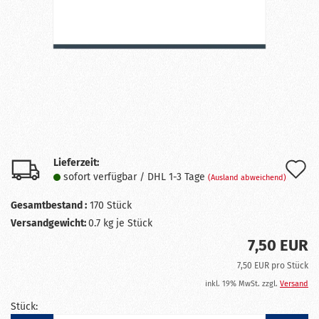
Lieferzeit:
A
sofort verfügbar / DHL 1-3 Tage
(Ausland abweichend)
d
Gesamtbestand :
170
Stück
M
Versandgewicht:
0.7
kg je Stück
7,50 EUR
7,50 EUR pro Stück
inkl. 19% MwSt. zzgl.
Versand
Stück: