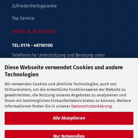
Zufriedenheitsgarantie
Top Service
Hilfe & Kontakt
TEL: 0176 - 48700100
Telefonische Unterstützung und Beratung unter:
Mo - Fr: 9:00 - 15:00 Uhr
Diese Webseite verwendet Cookies und andere
Geprüfter Online Shop mit Geld-zurück-Garantie.
Technologien
Callback Service
Wir verwenden Cookies und ähnliche Technologien, auch von
Merkzettel
Drittanbietern, um die ordentliche Funktionsweise der Website zu
gewährleisten, die Nutzung unseres Angebotes zu analysieren und
Ihnen ein bestmögliches Einkaufserlebnis bieten zu können. Weitere
Kontaktformular
Informationen finden Sie in unserer
Datenschutzerklärung
.
Alle Akzeptieren
Alle Preise verstehen sich inklusive der gesetzlichen
Mehrwertsteuer, zzgl.
Versandkosten
soweit nicht anders
gekennzeichnet.
Nur Notwendige