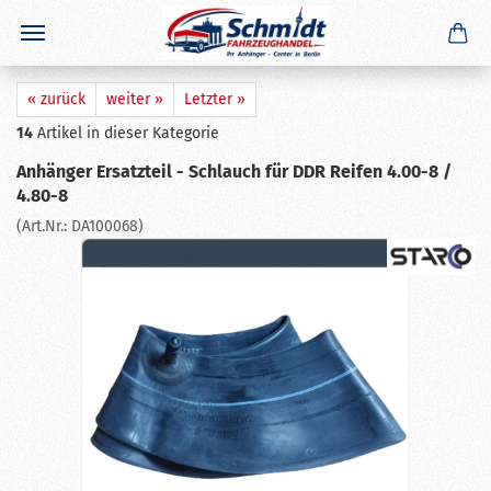
×
GERADE GEKAUFT
S. S.
aus
Dolle
hat
DDR Anhänger Original NVA Rücklicht /
Rückleuchte mit Kennzeichenlicht
gekauft
Ausblenden
« zurück
weiter »
Letzter »
14
Artikel in dieser Kategorie
Anhänger Ersatzteil - Schlauch für DDR Reifen 4.00-8 /
4.80-8
(Art.Nr.:
DA100068
)