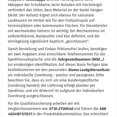
Abkippen der Schubkarre; beim Beladen mit Häckslergut
verhindert das Gitter, dass Material an der Kante hängen
bleibt. Der Aufsatz eignet sich ebenso für saisonale
Laubtouren im Herbst wie für den Frühjahrsputz auf
Vereinsplätzen oder kommunalen Flächen. Für Dienstleister
mit wechselnden Fahrern ist wichtig: Der Mechanismus ist
selbsterklärend, Rastpunkte sind klar definiert, und die
Verriegelung signalisiert haptisch „geschlossen“.
Damit Bestellung und Einbau friktionsfrei laufen, benötigen
wir zwei Angaben: eine erreichbare Telefonnummer für die
Speditionsabsprache und die
Fahrgestellnummer (WSE…)
zur eindeutigen Identifikation. Auf dieser Basis fertigen bzw.
konfektionieren wir den passenden
Stema Laubgitteraufsatz
als individuelle Zuordnung – präzise und passgenau. Bitte
beachten Sie, dass es sich um eine kundenspezifische
Zuordnung handelt; die Lieferung erfolgt planbar per
Spedition, und ein Widerruf ist aufgrund der individuellen
Zuordnung ausgeschlossen.
Für die Qualitätssicherung arbeiten wir mit
Vergleichsnummern wie
ST10-ZT00548
und führen die
EAN
4024187121521
in der Produktdokumentation. Das erleichtert