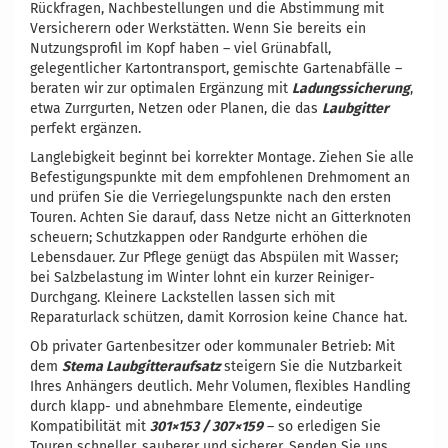
Rückfragen, Nachbestellungen und die Abstimmung mit
Versicherern oder Werkstätten. Wenn Sie bereits ein
Nutzungsprofil im Kopf haben – viel Grünabfall,
gelegentlicher Kartontransport, gemischte Gartenabfälle –
beraten wir zur optimalen Ergänzung mit
Ladungssicherung
,
etwa Zurrgurten, Netzen oder Planen, die das
Laubgitter
perfekt ergänzen.
Langlebigkeit beginnt bei korrekter Montage. Ziehen Sie alle
Befestigungspunkte mit dem empfohlenen Drehmoment an
und prüfen Sie die Verriegelungspunkte nach den ersten
Touren. Achten Sie darauf, dass Netze nicht an Gitterknoten
scheuern; Schutzkappen oder Randgurte erhöhen die
Lebensdauer. Zur Pflege genügt das Abspülen mit Wasser;
bei Salzbelastung im Winter lohnt ein kurzer Reiniger-
Durchgang. Kleinere Lackstellen lassen sich mit
Reparaturlack schützen, damit Korrosion keine Chance hat.
Ob privater Gartenbesitzer oder kommunaler Betrieb: Mit
dem
Stema Laubgitteraufsatz
steigern Sie die Nutzbarkeit
Ihres Anhängers deutlich. Mehr Volumen, flexibles Handling
durch klapp- und abnehmbare Elemente, eindeutige
Kompatibilität mit
301×153 / 307×159
– so erledigen Sie
Touren schneller, sauberer und sicherer. Senden Sie uns