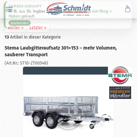
×
GERADE GEKAUFT
D. B.
aus
St. Ingber
hat
Abreißseil 1050 mm mit Ring +
Haken
gekauft
Ausblenden
weiter »
Letzter »
13
Artikel in dieser Kategorie
Stema Laubgitteraufsatz 301×153 – mehr Volumen,
sauberer Transport
(Art.Nr.:
ST10-ZT00548
)