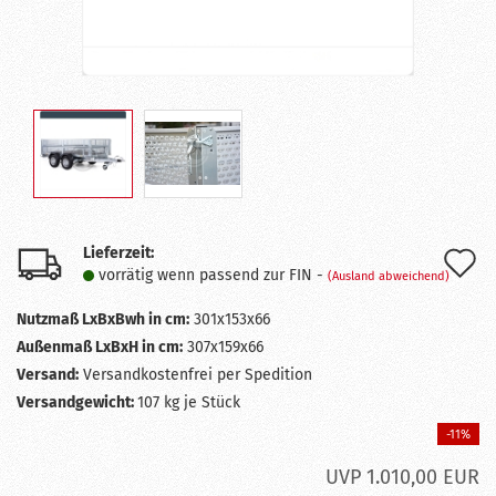
Lieferzeit:
A
vorrätig wenn passend zur FIN -
(Ausland abweichend)
d
Nutzmaß LxBxBwh in cm:
301x153x66
M
Außenmaß LxBxH in cm:
307x159x66
Versand:
Versandkostenfrei per Spedition
Versandgewicht:
107
kg je Stück
-11%
UVP 1.010,00 EUR