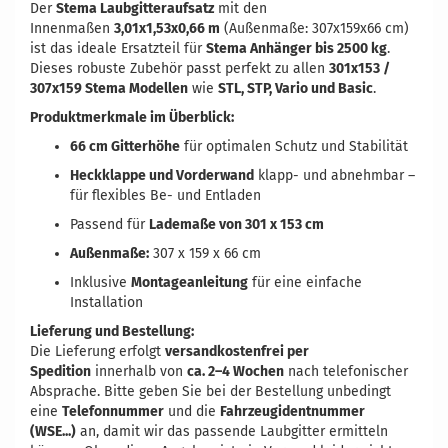
Der
Stema Laubgitteraufsatz
mit den
Innenmaßen
3,01x1,53x0,66 m
(Außenmaße: 307x159x66 cm)
ist das ideale Ersatzteil für
Stema Anhänger bis 2500 kg
.
Dieses robuste Zubehör passt perfekt zu allen
301x153 /
307x159 Stema Modellen
wie
STL, STP, Vario und Basic
.
Produktmerkmale im Überblick:
66 cm Gitterhöhe
für optimalen Schutz und Stabilität
Heckklappe und Vorderwand
klapp- und abnehmbar –
für flexibles Be- und Entladen
Passend für
Lademaße von 301 x 153 cm
Außenmaße:
307 x 159 x 66 cm
Inklusive
Montageanleitung
für eine einfache
Installation
Lieferung und Bestellung:
Die Lieferung erfolgt
versandkostenfrei per
Spedition
innerhalb von
ca. 2–4 Wochen
nach telefonischer
Absprache. Bitte geben Sie bei der Bestellung unbedingt
eine
Telefonnummer
und die
Fahrzeugidentnummer
(WSE...)
an, damit wir das passende Laubgitter ermitteln