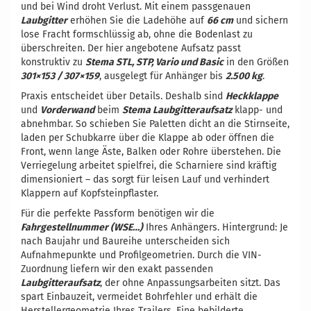
und bei Wind droht Verlust. Mit einem passgenauen
Laubgitter
erhöhen Sie die Ladehöhe auf
66 cm
und sichern
lose Fracht formschlüssig ab, ohne die Bodenlast zu
überschreiten. Der hier angebotene Aufsatz passt
konstruktiv zu
Stema STL, STP, Vario und Basic
in den Größen
301×153 / 307×159
, ausgelegt für Anhänger bis
2.500 kg
.
Praxis entscheidet über Details. Deshalb sind
Heckklappe
und
Vorderwand
beim
Stema Laubgitteraufsatz
klapp- und
abnehmbar. So schieben Sie Paletten dicht an die Stirnseite,
laden per Schubkarre über die Klappe ab oder öffnen die
Front, wenn lange Äste, Balken oder Rohre überstehen. Die
Verriegelung arbeitet spielfrei, die Scharniere sind kräftig
dimensioniert – das sorgt für leisen Lauf und verhindert
Klappern auf Kopfsteinpflaster.
Für die perfekte Passform benötigen wir die
Fahrgestellnummer (WSE…)
Ihres Anhängers. Hintergrund: Je
nach Baujahr und Baureihe unterscheiden sich
Aufnahmepunkte und Profilgeometrien. Durch die VIN-
Zuordnung liefern wir den exakt passenden
Laubgitteraufsatz
, der ohne Anpassungsarbeiten sitzt. Das
spart Einbauzeit, vermeidet Bohrfehler und erhält die
Herstellergeometrie Ihres Trailers. Eine bebilderte