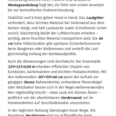
Montageanleitung
liegt bei; sie führt vom ersten Ansetzen
bis zur kontrollierten Endverschraubung.
Stabilität und Schutz gehen Hand in Hand. Das
Laubgitter
verhindert, dass leichtes Material bei Seitenwind aus dem
Kasten steigt, und hält Laubsäcke sowie Schnittreste sicher
zurück. Gleichzeitig bleibt der Luftdurchsatz erhalten –
wichtig, wenn feuchtes Material transportiert wird. Die
66
cm
hohe Gitterstruktur gibt spürbare Sicherheitsreserve
beim Rangieren oder Notbremsen und verteilt die Last
gleichmäßig entlang der Bordwandprofile.
Auch die Abmessungen sind durchdacht. Die Innenmaße
3,01×1,53×0,66 m
erlauben effizientes Stapeln von
Eurokisten, Gartensäcken und leichten Holzabschnitten. Mit
den Außenmaßen
307×159×66 cm
passt der Aufsatz zur
gängigen
Stema
-Rahmenbreite; vorhandene Planenbügel
oder Netzhaken lassen sich in der Regel weiterverwenden.
Wer regelmäßig mischt – etwa Laub mit dünnen Ästen –
profitiert von der abnehmbaren
Vorderwand
, um im
Handumdrehen auf Durchlademodus umzurüsten.
In der täglichen Nutzung überzeugen kurze Wege. Die
klappbare
Heckklappe
wird zur Auffangfläche beim