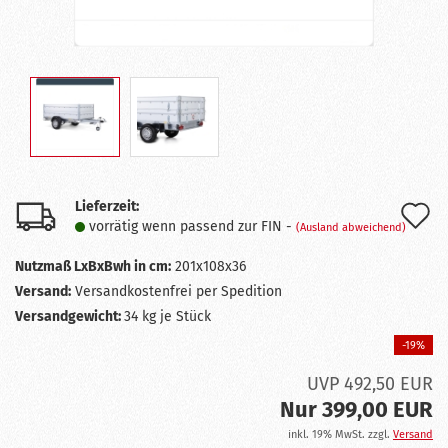
Lieferzeit:
A
vorrätig wenn passend zur FIN -
(Ausland abweichend)
d
Nutzmaß LxBxBwh in cm:
201x108x36
M
Versand:
Versandkostenfrei per Spedition
Versandgewicht:
34
kg je Stück
-19%
UVP 492,50 EUR
Nur 399,00 EUR
inkl. 19% MwSt. zzgl.
Versand