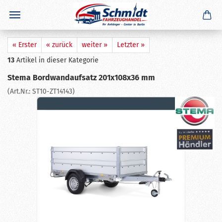
×
GERADE GEKAUFT
A. F.
aus
Sien
hat
Klemmschelle / Klemmbügel 48 mm Ø
gekauft
Ausblenden
« Erster
« zurück
weiter »
Letzter »
13
Artikel in dieser Kategorie
Stema Bordwandaufsatz 201x108x36 mm
(Art.Nr.:
ST10-ZT14143
)