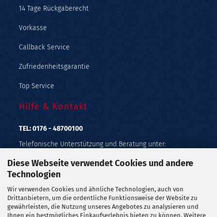
14 Tage Rückgaberecht
Vorkasse
Callback Service
Zufriedenheitsgarantie
Top Service
Hilfe & Kontakt
TEL: 0176 - 48700100
Telefonische Unterstützung und Beratung unter:
Mo - Fr: 9:00 - 15:00 Uhr
Diese Webseite verwendet Cookies und andere
Geprüfter Online Shop mit Geld-zurück-Garantie.
Technologien
Callback Service
Wir verwenden Cookies und ähnliche Technologien, auch von
Merkzettel
Drittanbietern, um die ordentliche Funktionsweise der Website zu
gewährleisten, die Nutzung unseres Angebotes zu analysieren und
Ihnen ein bestmögliches Einkaufserlebnis bieten zu können. Weitere
Kontaktformular