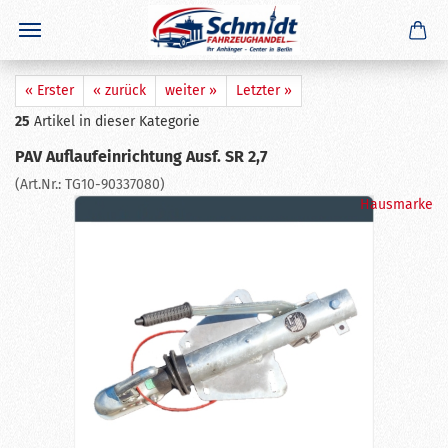
×
GERADE GEKAUFT
A. F.
aus
Sien
hat
Schiebestütze Ø 48 x 600 mm
gekauft
Ausblenden
« Erster
« zurück
weiter »
Letzter »
25
Artikel in dieser Kategorie
PAV Auflaufeinrichtung Ausf. SR 2,7
(Art.Nr.:
TG10-90337080
)
Hausmarke