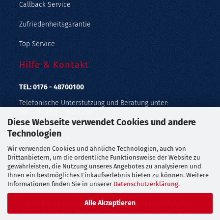
Callback Service
Zufriedenheitsgarantie
Top Service
Hilfe & Kontakt
TEL: 0176 - 48700100
Telefonische Unterstützung und Beratung unter:
Mo - Fr: 9:00 - 15:00 Uhr
Diese Webseite verwendet Cookies und andere
Geprüfter Online Shop mit Geld-zurück-Garantie.
Technologien
Callback Service
Wir verwenden Cookies und ähnliche Technologien, auch von
Merkzettel
Drittanbietern, um die ordentliche Funktionsweise der Website zu
gewährleisten, die Nutzung unseres Angebotes zu analysieren und
Ihnen ein bestmögliches Einkaufserlebnis bieten zu können. Weitere
Kontaktformular
Informationen finden Sie in unserer
Datenschutzerklärung
.
Alle Akzeptieren
Alle Preise verstehen sich inklusive der gesetzlichen
Mehrwertsteuer, zzgl.
Versandkosten
soweit nicht anders