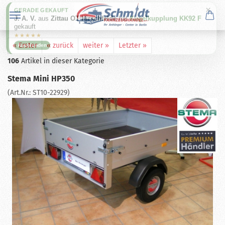
×
GERADE GEKAUFT
J. A. V.
aus
Zittau OT Hirschfelde
hat
Kugelkupplung KK92 F
gekauft
★★★★★
« Erster
« zurück
weiter »
Letzter »
Ausblenden
106
Artikel in dieser Kategorie
Stema Mini HP350
(Art.Nr.:
ST10-22929
)