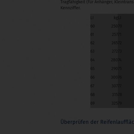
Tragfähigkeit (für Anhänger, Kleintran
Kennziffer.
LI
kg
LI
60
250
70
61
257
71
62
265
72
63
272
73
64
280
74
65
290
75
66
300
76
67
307
77
68
315
78
69
325
79
Überprüfen der Reifenlaufflä