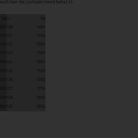
 auch hier die (entsprechend hohe) LI-
kg
LI
kg
060
120
1400
090
121
1450
1120
122
1500
1150
123
1550
180
124
1600
1215
125
1650
250
126
1700
285
127
1750
320
128
1800
360
129
1850