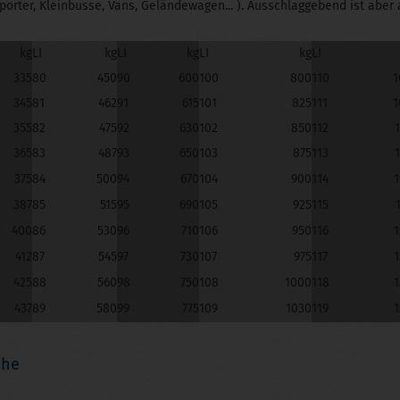
sporter, Kleinbusse, Vans, Geländewagen... ). Ausschlaggebend ist aber
kg
LI
kg
LI
kg
LI
kg
LI
335
80
450
90
600
100
800
110
1
345
81
462
91
615
101
825
111
1
355
82
475
92
630
102
850
112
365
83
487
93
650
103
875
113
375
84
500
94
670
104
900
114
1
387
85
515
95
690
105
925
115
400
86
530
96
710
106
950
116
1
412
87
545
97
730
107
975
117
1
425
88
560
98
750
108
1000
118
1
437
89
580
99
775
109
1030
119
1
che