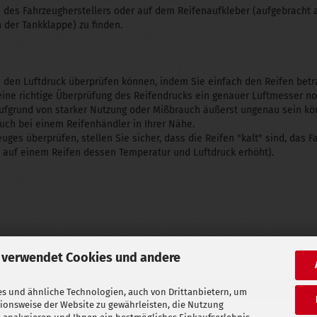
h des Fahrzeugherstellers oder auf dem Reifenaufkleber (aufgebracht 
der Tankklappe) zu finden.
ie den Luftdruck überprüfen können, indem Sie einfach den Reifen be
 eine richtige Überprüfung des Reifendrucks ein genauer Luftmesser no
ufgrund von starker Nutzung oder Mißbrauch äußerst ungenau sein kö
such bei einem Reifenhändler in Ihrer Nähe.
ges überprüfen, stellen Sie sicher, dass die Reifen "kalt" sind, das 
 auf einem Reifen dessen Temperatur und Luftdruck erhöht).
 verwendet Cookies und andere
s und ähnliche Technologien, auch von Drittanbietern, um
tionsweise der Website zu gewährleisten, die Nutzung