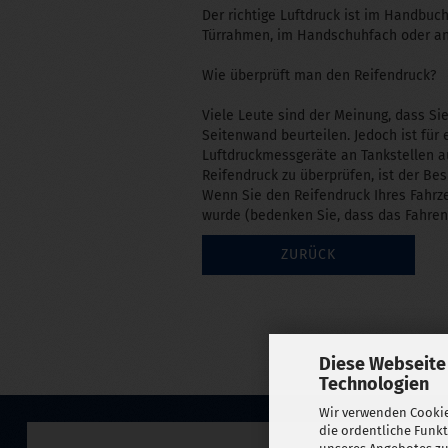
Der richtige Luftdruck ist im Handbuc
Türrahmen, im Handschuhfach oder an 
Wie überprüft man den Reifendruck?
Viele Leute sind der Meinung, dass S
Seitenwand beurteilen. Jedoch ist für
Luftdruckmessgeräte an Tankstellen a
Reifendruck zu überprüfen, ist der Be
Wenn Sie den Reifendruck Ihres Fahrzeu
wurde (bedenken Sie, dass das Fahren
ZURÜCK
Diese Webseite
Technologien
Wir verwenden Cookie
die ordentliche Funk