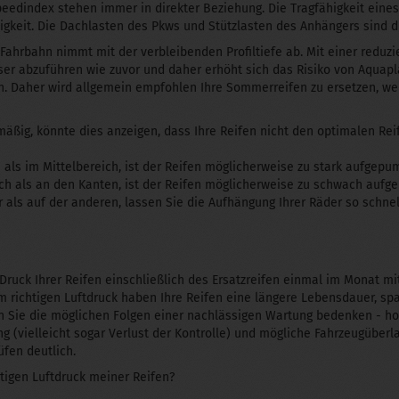
peedindex stehen immer in direkter Beziehung. Die Tragfähigkeit eines
igkeit. Die Dachlasten des Pkws und Stützlasten des Anhängers sind d
Fahrbahn nimmt mit der verbleibenden Profiltiefe ab. Mit einer reduzie
er abzuführen wie zuvor und daher erhöht sich das Risiko von Aquapla
. Daher wird allgemein empfohlen Ihre Sommerreifen zu ersetzen, wenn
lmäßig, könnte dies anzeigen, dass Ihre Reifen nicht den optimalen Re
n als im Mittelbereich, ist der Reifen möglicherweise zu stark aufgepu
eich als an den Kanten, ist der Reifen möglicherweise zu schwach aufg
fer als auf der anderen, lassen Sie die Aufhängung Ihrer Räder so schne
n Druck Ihrer Reifen einschließlich des Ersatzreifen einmal im Monat
richtigen Luftdruck haben Ihre Reifen eine längere Lebensdauer, spa
n Sie die möglichen Folgen einer nachlässigen Wartung bedenken - ho
g (vielleicht sogar Verlust der Kontrolle) und mögliche Fahrzeugüberl
fen deutlich.
tigen Luftdruck meiner Reifen?