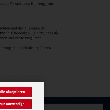
an der Türkante des Fahrzeugs, am
trachten und das Aussehen der
twendig. Bedenken Sie bitte, dass die
nnen. Der beste Weg, Ihren
Fahrzeug also noch nicht gefahren
Alle Akzeptieren
Nur Notwendige