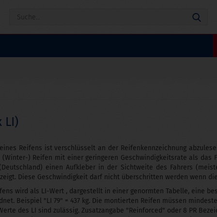
Suc
 LI)
eines Reifens ist verschlüsselt an der Reifenkennzeichnung abzulesen.
&S (Winter-) Reifen mit einer geringeren Geschwindigkeitsrate als das
 (Deutschland) einen Aufkleber in der Sichtweite des Fahrers (meis
zeigt. Diese Geschwindigkeit darf nicht überschritten werden wenn di
fens wird als LI-Wert , dargestellt in einer genormten Tabelle, eine b
net. Beispiel "LI 79" = 437 kg. Die montierten Reifen müssen mindes
erte des LI sind zulässig. Zusatzangabe "Reinforced" oder 8 PR Beze