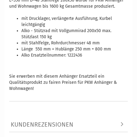
L=550 mm D=48 Stahlfege 200x50 wurde für PKW Anhänger
und Wohnwagen bis 1600 kg Gesamtmasse produziert.
mit Drucklager, verlängerte Ausführung, Kurbel
leichtgängig
Alko - Stützrad mit Vollgummirad 200x50 max.
Stützlast 150 kg
mit Stahlfelge, Rohrdurchmesser 48 mm
Länge 550 mm + Hublänge 250 mm = 800 mm
Alko Ersatzteilnummer: 1222436
Vergleichsnummern: AV10-1222436 65171 900201
4250422558023
Sie erwerben mit diesem Anhänger Ersatzteil ein
Qualitätsprodukt zu fairen Preisen für PKW Anhänger &
Wohnwagen!
KUNDENREZENSIONEN