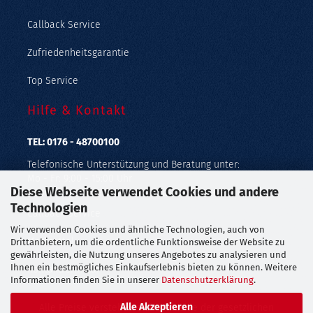
Callback Service
Zufriedenheitsgarantie
Top Service
Hilfe & Kontakt
TEL: 0176 - 48700100
Telefonische Unterstützung und Beratung unter:
Mo - Fr: 9:00 - 15:00 Uhr
Diese Webseite verwendet Cookies und andere
Geprüfter Online Shop mit Geld-zurück-Garantie.
Technologien
Callback Service
Wir verwenden Cookies und ähnliche Technologien, auch von
Merkzettel
Drittanbietern, um die ordentliche Funktionsweise der Website zu
gewährleisten, die Nutzung unseres Angebotes zu analysieren und
Ihnen ein bestmögliches Einkaufserlebnis bieten zu können. Weitere
Kontaktformular
Informationen finden Sie in unserer
Datenschutzerklärung
.
Alle Akzeptieren
Alle Preise verstehen sich inklusive der gesetzlichen