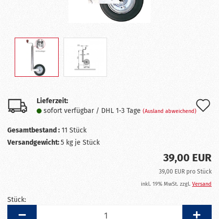
Lieferzeit:
A
sofort verfügbar / DHL 1-3 Tage
(Ausland abweichend)
d
Gesamtbestand :
11
Stück
M
Versandgewicht:
5
kg je Stück
39,00 EUR
39,00 EUR pro Stück
inkl. 19% MwSt. zzgl.
Versand
Stück:
Stück