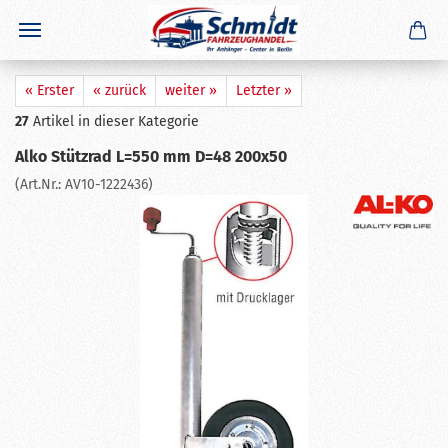
×
GERADE GEKAUFT
S. U.
aus
Guxhagen
hat
Seitenreflektor für DDR Anhänger
HP400 oder Westfalia
gekauft
Ausblenden
« Erster
« zurück
weiter »
Letzter »
27
Artikel in dieser Kategorie
Alko Stützrad L=550 mm D=48 200x50
(Art.Nr.:
AV10-1222436
)