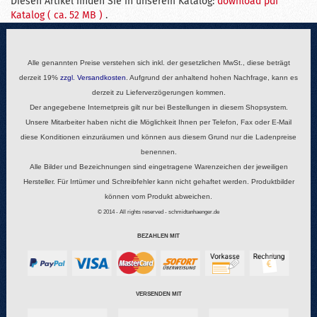
Diesen Artikel finden Sie in unserem Katalog:
download pdf
Katalog ( ca. 52 MB )
.
Alle genannten Preise verstehen sich inkl. der gesetzlichen MwSt., diese beträgt
derzeit 19%
zzgl.
Versandkosten
. Aufgrund der anhaltend hohen Nachfrage, kann es
derzeit zu Lieferverzögerungen kommen.
Der angegebene Internetpreis gilt nur bei Bestellungen in diesem Shopsystem.
Unsere Mitarbeiter haben nicht die Möglichkeit Ihnen per Telefon, Fax oder E-Mail
diese Konditionen einzuräumen und können aus diesem Grund nur die Ladenpreise
benennen.
Alle Bilder und Bezeichnungen sind eingetragene Warenzeichen der jeweiligen
Hersteller. Für Irrtümer und Schreibfehler kann nicht gehaftet werden. Produktbilder
können vom Produkt abweichen.
© 2014 - All rights reserved - schmidtanhaenger.de
BEZAHLEN MIT
VERSENDEN MIT