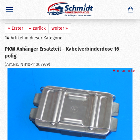
×
GERADE GEKAUFT
A. K.
aus
Rockenberg
hat
Schraubhaken / Verzurrösen /
Zurrhaken
gekauft
Ausblenden
« Erster
« zurück
weiter »
14
Artikel in dieser Kategorie
PKW Anhänger Ersatzteil - Kabelverbinderdose 16 -
polig
(Art.Nr.:
NB10-11007979
)
Hausmarke