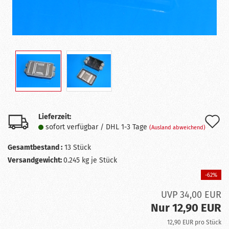
Lieferzeit:
A
sofort verfügbar / DHL 1-3 Tage
(Ausland abweichend)
d
Gesamtbestand :
13
Stück
M
Versandgewicht:
0.245
kg je Stück
-62%
UVP 34,00 EUR
Nur 12,90 EUR
12,90 EUR pro Stück