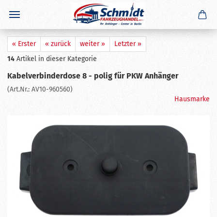
×
GERADE GEKAUFT
A. Z.
aus
Laucha an der Unstrut
hat
Anhänger Ersatzteil -
Schlauch für DDR Reifen 4.00-8 / 4.80-8
gekauft
Ausblenden
« Erster
« zurück
weiter »
Letzter »
14
Artikel in dieser Kategorie
Kabelverbinderdose 8 - polig für PKW Anhänger
(Art.Nr.:
AV10-960560
)
Hausmarke