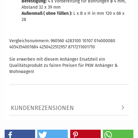
Befestigung:
4 x Vorbereitung für Bohrungen ø 4 mm,
Abstand 32 x 39 mm
Außenmaß ( ohne Tüllen ):
L x B x H in mm 120 x 68 x
28
Vergleichsnummern: 960560 4283100 10107 014000080
4054354001684 4250422512957 8717211001710
Sie erwerben mit diesem Anhänger Ersatzteil ein
Qualitätsprodukt zu fairen Preisen für PKW Anhänger &
Wohnwagen!
KUNDENREZENSIONEN