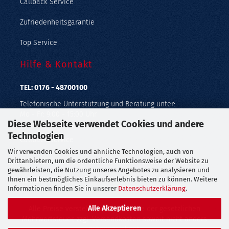
Callback Service
Zufriedenheitsgarantie
Top Service
Hilfe & Kontakt
TEL: 0176 - 48700100
Telefonische Unterstützung und Beratung unter:
Mo - Fr: 9:00 - 15:00 Uhr
Diese Webseite verwendet Cookies und andere
Geprüfter Online Shop mit Geld-zurück-Garantie.
Technologien
Callback Service
Wir verwenden Cookies und ähnliche Technologien, auch von
Merkzettel
Drittanbietern, um die ordentliche Funktionsweise der Website zu
gewährleisten, die Nutzung unseres Angebotes zu analysieren und
Ihnen ein bestmögliches Einkaufserlebnis bieten zu können. Weitere
Kontaktformular
Informationen finden Sie in unserer
Datenschutzerklärung
.
Alle Akzeptieren
Alle Preise verstehen sich inklusive der gesetzlichen
Mehrwertsteuer, zzgl.
Versandkosten
soweit nicht anders