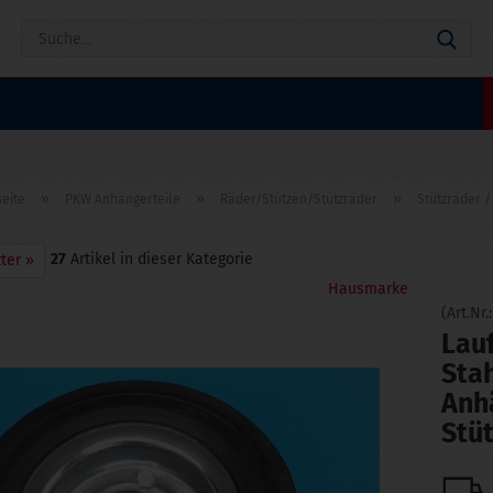
Suc
»
»
»
seite
PKW Anhängerteile
Räder/Stützen/Stützräder
Stützräder /
27
Artikel in dieser Kategorie
ter »
Hausmarke
(Art.Nr.
Lau
Stah
Anh
Stü