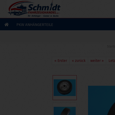
×
GERADE GEKAUFT
J. R.
aus
Großhabersdorf
hat
Stoßdämpfer BPW /
Peitz PAV/SR 2.0 Ausf. X, 335 mm
gekauft
PKW ANHÄNGERTEILE
Ausblenden
Start
« Erster
« zurück
weiter »
Letz