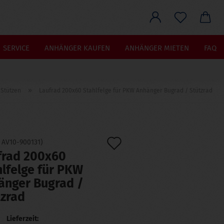
he...
SERVICE
ANHÄNGER KAUFEN
ANHÄNGER MIETEN
FAQ
»
 Stützen
Laufrad 200x60 Stahlfelge für PKW Anhänger Bugrad / Stützrad
Auf
:
AV10-900131
)
frad 200x60
den
lfelge für PKW
Merkzettel
änger Bugrad /
tzrad
Lieferzeit: