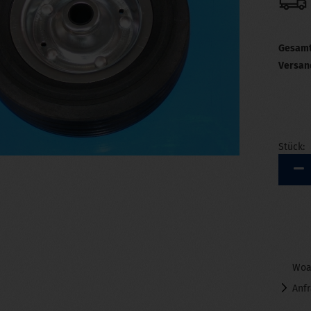
Gesamt
Versan
Stück:
Stück
Woa
Anf