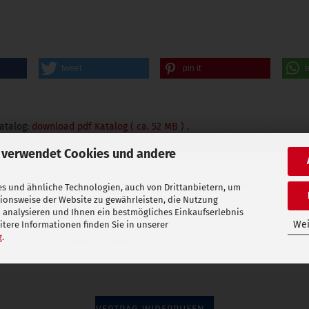
tweet
pin it
t
Katalog:
download pdf Katalog ( ca. 52 MB )
.
 verwendet Cookies und andere
ichen MwSt., diese beträgt derzeit 19%
zzgl.
Versandkosten
. Aufgrund der anhaltend hohen Nachf
s und ähnliche Technologien, auch von Drittanbietern, um
tionsweise der Website zu gewährleisten, die Nutzung
 Unsere Mitarbeiter haben nicht die Möglichkeit Ihnen per Telefon, Fax oder E-Mail diese Kond
 analysieren und Ihnen ein bestmögliches Einkaufserlebnis
Warenzeichen der jeweiligen Hersteller. Für Irrtümer und Schreibfehler kann nicht gehaftet we
Wei
tere Informationen finden Sie in unserer
© 2014 - All rights reserved - schmidtanhaenger.de
g
.
VERSENDEN MIT