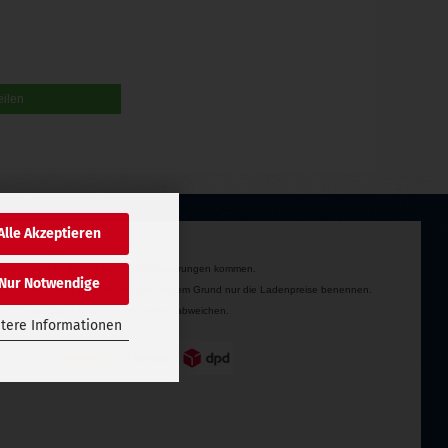
eilen
Alle Akzeptieren
rage, kann es derzeit zu Lieferverzögerungen kommen.
Nur Notwendige
itionen einzuräumen und können aus diesem Grund nur die Ladenpreise benennen.
rden. Produktbilder können vom Produkt abweichen.
tere Informationen