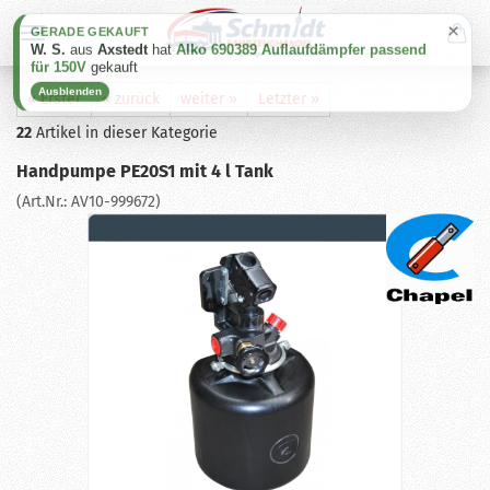
×
GERADE GEKAUFT
W. S.
aus
Axstedt
hat
Alko 690389 Auflaufdämpfer passend
für 150V
gekauft
Ausblenden
« Erster
« zurück
weiter »
Letzter »
22
Artikel in dieser Kategorie
Handpumpe PE20S1 mit 4 l Tank
(Art.Nr.:
AV10-999672
)