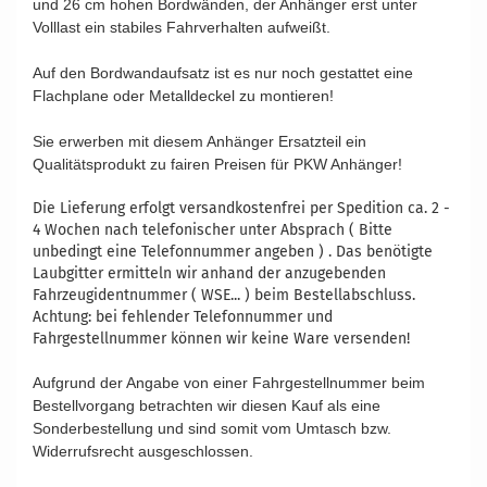
und 26 cm hohen Bordwänden, der Anhänger erst unter
Volllast ein stabiles Fahrverhalten aufweißt.
Auf den Bordwandaufsatz ist es nur noch gestattet eine
Flachplane oder Metalldeckel zu montieren!
Vergleichsnummern: ZT14143 ZT13023 7286651 276731C
Sie erwerben mit diesem Anhänger Ersatzteil ein
Qualitätsprodukt zu fairen Preisen für PKW Anhänger!
Die Lieferung erfolgt versandkostenfrei per Spedition ca. 2 -
4 Wochen nach telefonischer unter Absprach ( Bitte
unbedingt eine Telefonnummer angeben ) . Das benötigte
Laubgitter ermitteln wir anhand der anzugebenden
Fahrzeugidentnummer ( WSE... ) beim Bestellabschluss.
Achtung: bei fehlender Telefonnummer und
Fahrgestellnummer können wir keine Ware versenden!
Aufgrund der Angabe von einer Fahrgestellnummer beim
Bestellvorgang betrachten wir diesen Kauf als eine
Sonderbestellung und sind somit vom Umtasch bzw.
Widerrufsrecht ausgeschlossen.