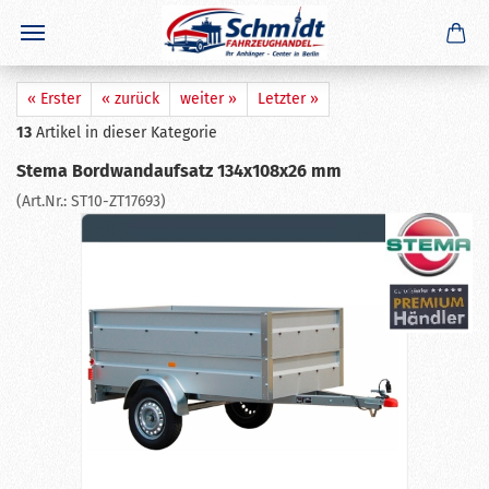
×
GERADE GEKAUFT
R. K.
aus
Berlin
hat
Kugelkupplung KK92 A
gekauft
★★★★★
Ausblenden
« Erster
« zurück
weiter »
Letzter »
13
Artikel in dieser Kategorie
Stema Bordwandaufsatz 134x108x26 mm
(Art.Nr.:
ST10-ZT17693
)