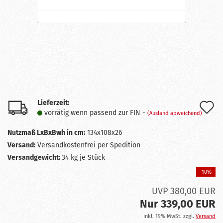
Lieferzeit:
A
vorrätig wenn passend zur FIN -
(Ausland abweichend)
d
Nutzmaß LxBxBwh in cm:
134x108x26
M
Versand:
Versandkostenfrei per Spedition
Versandgewicht:
34
kg je Stück
-10%
UVP 380,00 EUR
Nur 339,00 EUR
inkl. 19% MwSt. zzgl.
Versand