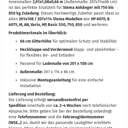
Innenmaßen
2,01x1,08x0,66 m
(Außenmaße: 207x114x66 cm)
ist das perfekte Ersatzteil für
Stema Anhänger mit 750 bis
850 kg Zuladung
. Dieses hochwertige Zubehör passt ideal zu
allen
201x108 / 207x114 Stema Modellen
wie
HP 6070, B
6075, M, AN, Vario, HP, Basic 550, 750, 850
und weiteren.
Produktmerkmale im Überblick:
66 cm Gitterhöhe
für optimalen Schutz und Stabilität
Heckklappe und Vorderwand
klapp- und abnehmbar –
für flexibles Be- und Entladen
Passend für
Lademaße von 201 x 108 cm
Außenmaße:
207 x 114 x 66 cm
Inklusive
Montageanleitung
für eine einfache
Installation
Lieferung und Bestellung:
Die Lieferung erfolgt
versandkostenfrei per
Spedition
innerhalb von
ca. 2–4 Wochen
nach telefonischer
Absprache. Bitte geben Sie bei der Bestellung unbedingt
eine
Telefonnummer
und die
Fahrzeugidentnummer
(WSE...)
an, damit wir das passende Laubgitter ermitteln