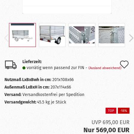
Lieferzeit:
A
vorrätig wenn passend zur FIN -
(Ausland abweichend)
d
Nutzmaß LxBxBwh in cm:
201x108x66
M
Außenmaß LxBxH in cm:
207x114x66
Versand:
Versandkostenfrei per Spedition
Versandgewicht:
45.5
kg je Stück
TOP
-18%
UVP 695,00 EUR
Nur 569,00 EUR