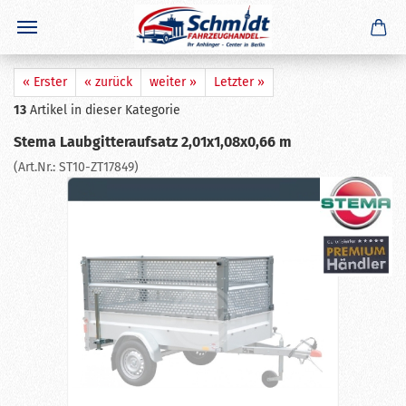
×
GERADE GEKAUFT
D. B.
aus
St. Ingber
hat
Auflaufdämpfer 161 S Stoßdämpfer
gekauft
Ausblenden
« Erster
« zurück
weiter »
Letzter »
13
Artikel in dieser Kategorie
Stema Laubgitteraufsatz 2,01x1,08x0,66 m
(Art.Nr.:
ST10-ZT17849
)