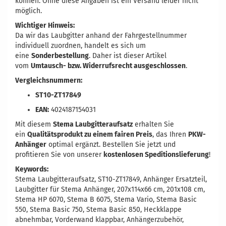
können. Ohne diese Angaben ist ein Versand leider nicht
möglich.
Wichtiger Hinweis:
Da wir das Laubgitter anhand der Fahrgestellnummer
individuell zuordnen, handelt es sich um
eine
Sonderbestellung
. Daher ist dieser Artikel
vom
Umtausch- bzw. Widerrufsrecht ausgeschlossen
.
Vergleichsnummern:
ST10-ZT17849
EAN:
4024187154031
Mit diesem
Stema Laubgitteraufsatz
erhalten Sie
ein
Qualitätsprodukt zu einem fairen Preis
, das Ihren
PKW-
Anhänger
optimal ergänzt. Bestellen Sie jetzt und
profitieren Sie von unserer
kostenlosen Speditionslieferung
!
Keywords:
Stema Laubgitteraufsatz, ST10-ZT17849, Anhänger Ersatzteil,
Laubgitter für Stema Anhänger, 207x114x66 cm, 201x108 cm,
Stema HP 6070, Stema B 6075, Stema Vario, Stema Basic
550, Stema Basic 750, Stema Basic 850, Heckklappe
abnehmbar, Vorderwand klappbar, Anhängerzubehör,